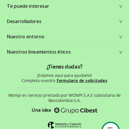
Te puede interesar
Soluciones
Desarrolladores
Planes y tarifas
Crea tu cuenta
Documentación técnica
Nuestro entorno
Seguridad
Recursos gráficos
Términos y condiciones
Status Page
Entorno Bancolombia
Nuestros lineamientos éticos
Política de privacidad
¿Qué es Wompi?
Wiki Wompi
Código de Ética y Conducta
¿Tienes dudas?
Preguntas frecuentes
Te ayudamos
¡Estamos aquí para ayudarte!
Completa nuestro
formulario de solicitudes
Wompi es servicio prestado por WOMPI S.A.S subsidiaria de
Bancolombia S.A.
Una idea