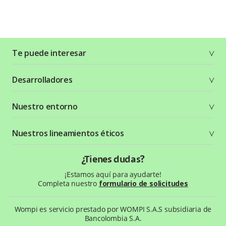
Te puede interesar
Soluciones
Desarrolladores
Planes y tarifas
Crea tu cuenta
Documentación técnica
Nuestro entorno
Seguridad
Recursos gráficos
Términos y condiciones
Status Page
Entorno Bancolombia
Nuestros lineamientos éticos
Política de privacidad
¿Qué es Wompi?
Wiki Wompi
Código de Ética y Conducta
¿Tienes dudas?
Preguntas frecuentes
Te ayudamos
¡Estamos aquí para ayudarte!
Completa nuestro
formulario de solicitudes
Wompi es servicio prestado por WOMPI S.A.S subsidiaria de
Bancolombia S.A.