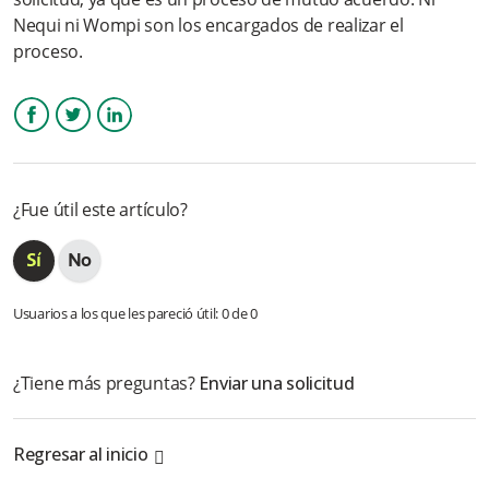
Nequi ni Wompi son los encargados de realizar el
¿Si tengo dudas, cuales son los canales de NEQUI que me
pueden atender?
proceso.
¿La app Bancolombia A la mano dejará de funcionar? ¿Desde
cuándo?
Facebook
Twitter
LinkedIn
¿Si se presenta un rechazo en la dispersión del comercio por
el tope, cómo proceder?
¿Fue útil este artículo?
¿Cuánto tiempo (ANS) puede tardar en realizar la
modificación?
¿Qué documentación se requiere para que un cliente realice el
Usuarios a los que les pareció útil: 0 de 0
cambio de cuenta?
¿Si un cliente tiene aperturada una cuenta de bajo monto y
¿Tiene más preguntas?
Enviar una solicitud
requiere abrir una de ahorros, el número de celular cambia, o
puede seguir utilizando el mismo?
Regresar al inicio
Más información