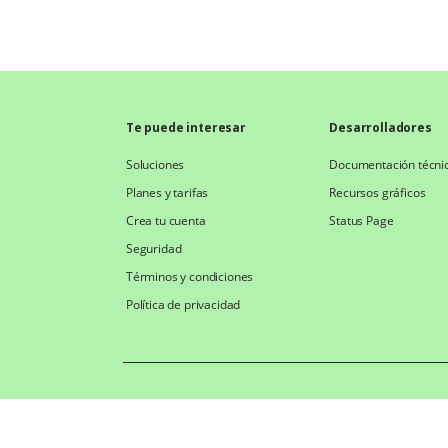
Te puede interesar
Desarrolladores
Soluciones
Documentación técni
Planes y tarifas
Recursos gráficos
Crea tu cuenta
Status Page
Seguridad
Términos y condiciones
Política de privacidad
Wompi es servicio prestado por WOMPI S.A.S subsidiaria d
Una idea