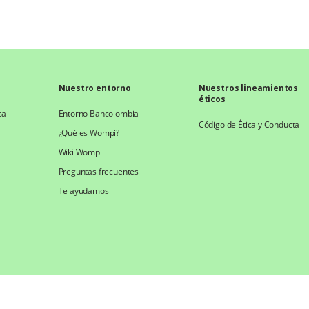
Nuestro entorno
Nuestros lineamientos
éticos
ca
Entorno Bancolombia
Código de Ética y Conducta
¿Qué es Wompi?
Wiki Wompi
Preguntas frecuentes
Te ayudamos
e Bancolombia S.A.