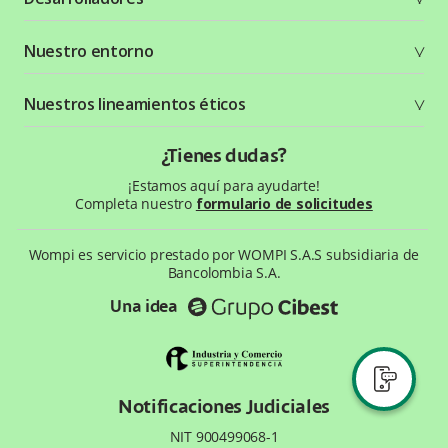
Planes y tarifas
Crea tu cuenta
Documentación técnica
Nuestro entorno
Seguridad
Recursos gráficos
Términos y condiciones
Status Page
Entorno Bancolombia
Nuestros lineamientos éticos
Política de privacidad
¿Qué es Wompi?
Wiki Wompi
Código de Ética y Conducta
¿Tienes dudas?
Preguntas frecuentes
Te ayudamos
¡Estamos aquí para ayudarte!
Completa nuestro
formulario de solicitudes
Wompi es servicio prestado por WOMPI S.A.S subsidiaria de
Bancolombia S.A.
Una idea
Notificaciones Judiciales
NIT 900499068-1