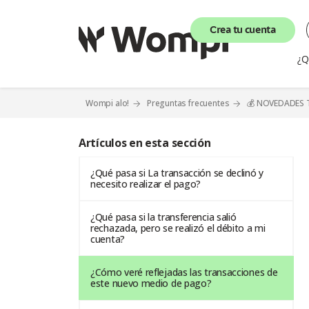
Crea tu cuenta
¿Q
Wompi alo!
Preguntas frecuentes
💰 NOVEDADES
Artículos en esta sección
¿Qué pasa si La transacción se declinó y
necesito realizar el pago?
¿Qué pasa si la transferencia salió
rechazada, pero se realizó el débito a mi
cuenta?
¿Cómo veré reflejadas las transacciones de
este nuevo medio de pago?