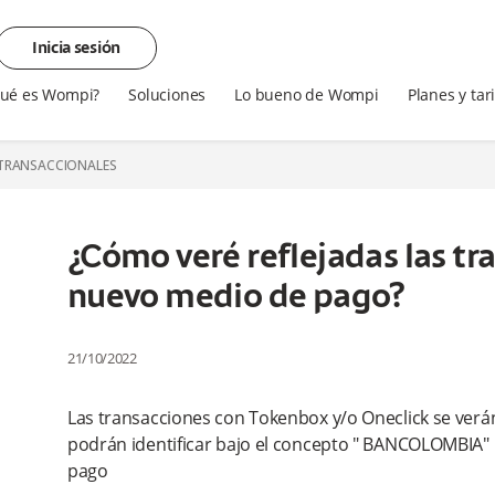
Inicia sesión
ué es Wompi?
Soluciones
Lo bueno de Wompi
Planes y tar
 TRANSACCIONALES
¿Cómo veré reflejadas las tr
nuevo medio de pago?
21/10/2022
Las transacciones con Tokenbox y/o Oneclick se verán
podrán identificar bajo el concepto " BANCOLOMBIA"
pago