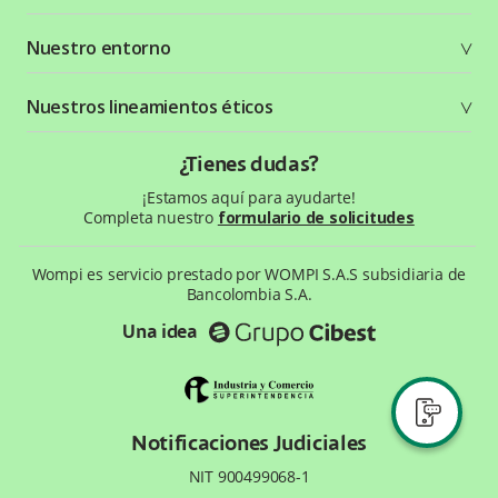
Crea tu cuenta
Documentación técnica
Nuestro entorno
Seguridad
Recursos gráficos
Términos y condiciones
Status Page
Entorno Bancolombia
Nuestros lineamientos éticos
Política de privacidad
¿Qué es Wompi?
Wiki Wompi
Código de Ética y Conducta
¿Tienes dudas?
Preguntas frecuentes
Te ayudamos
¡Estamos aquí para ayudarte!
Completa nuestro
formulario de solicitudes
Wompi es servicio prestado por WOMPI S.A.S subsidiaria de
Bancolombia S.A.
Una idea
Notificaciones Judiciales
NIT 900499068-1