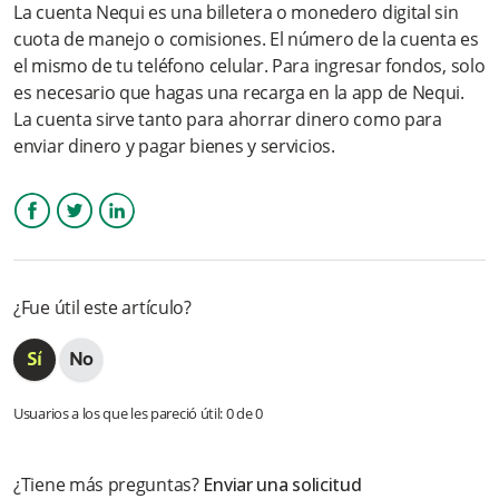
La cuenta Nequi es una billetera o monedero digital sin
¿Si tengo dudas, cuales son los canales de NEQUI que me
cuota de manejo o comisiones. El número de la cuenta es
pueden atender?
el mismo de tu teléfono celular. Para ingresar fondos, solo
es necesario que hagas una recarga en la app de Nequi.
¿La app Bancolombia A la mano dejará de funcionar? ¿Desde
La cuenta sirve tanto para ahorrar dinero como para
cuándo?
enviar dinero y pagar bienes y servicios.
¿Si se presenta un rechazo en la dispersión del comercio por
el tope, cómo proceder?
Facebook
Twitter
LinkedIn
¿Cuánto tiempo (ANS) puede tardar en realizar la
modificación?
¿Fue útil este artículo?
¿Qué documentación se requiere para que un cliente realice el
cambio de cuenta?
¿Si un cliente tiene aperturada una cuenta de bajo monto y
requiere abrir una de ahorros, el número de celular cambia, o
Usuarios a los que les pareció útil: 0 de 0
puede seguir utilizando el mismo?
Más información
¿Tiene más preguntas?
Enviar una solicitud