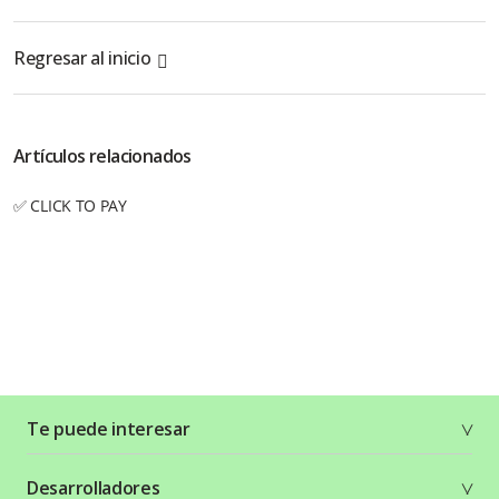
Regresar al inicio
Artículos relacionados
✅ CLICK TO PAY
Te puede interesar
Soluciones
Desarrolladores
Planes y tarifas