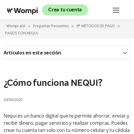
Crea tu cuenta
Wompi alo!
Preguntas frecuentes
💳 MÉTODOS DE PAGO
PAGOS CON NEQUI
Artículos en esta sección
¿Tengo que cancelar Bancolombia A la mano para pasarme a
Nequi? ¿Cómo es el proceso?
¿Cómo funciona NEQUI?
En Bancolombia A la mano mi número de producto
comenzaba por 0 (o algún número adelante). ¿Al pasar a
Nequi ese dígito desaparece o permanece igual?
03/09/2025
Si soy cliente Bancolombia A la mano y no quiero estar en
Nequi, ¿puedo quedarme en Bancolombia?
Nequi es un banco digital que te permite ahorrar, enviar y
recibir dinero, pagar servicios y realizar compras. Puedes
¿Qué pasará con las facturas que pago en A la mano?
crear tu cuenta tan solo con tu número celular y tu cédula