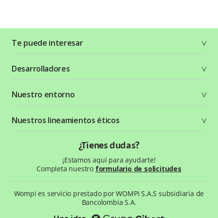
Te puede interesar
Soluciones
Desarrolladores
Planes y tarifas
Crea tu cuenta
Documentación técnica
Nuestro entorno
Seguridad
Recursos gráficos
Términos y condiciones
Status Page
Entorno Bancolombia
Nuestros lineamientos éticos
Política de privacidad
¿Qué es Wompi?
Wiki Wompi
Código de Ética y Conducta
¿Tienes dudas?
Preguntas frecuentes
Te ayudamos
¡Estamos aquí para ayudarte!
Completa nuestro
formulario de solicitudes
Wompi es servicio prestado por WOMPI S.A.S subsidiaria de
Bancolombia S.A.