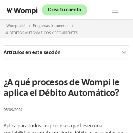
Crea tu cuenta
Wompi alo!
Preguntas frecuentes
🪙 DEBITOS AUTOMATICOS Y RECURRENTES
Artículos en esta sección
¿Qué son los débitos automáticos?
¿Cómo puedo solicitar la inactivación del Servicio de Pagos a
¿A qué procesos de Wompi le
Terceros?
aplica el Débito Automático?
¿Por qué otros motivos me pueden cancelar definitivamente
el servicio?
05/09/2024
¿Qué es el Servicio de Pagos a Terceros (SPT)?
Aplica para todos los procesos que lleven una
¿A qué procesos de Wompi le aplica el Débito Automático?
contabilidad manual y un ajuste débito a las cuentas de