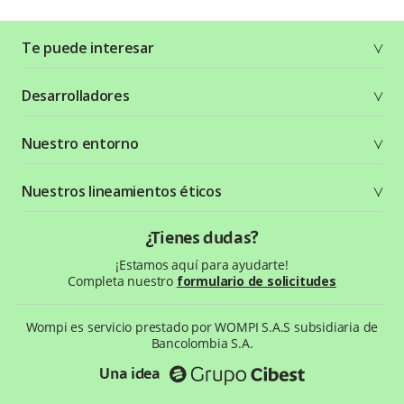
Te puede interesar
Soluciones
Desarrolladores
Planes y tarifas
Crea tu cuenta
Documentación técnica
Nuestro entorno
Seguridad
Recursos gráficos
Términos y condiciones
Status Page
Entorno Bancolombia
Nuestros lineamientos éticos
Política de privacidad
¿Qué es Wompi?
Wiki Wompi
Código de Ética y Conducta
¿Tienes dudas?
Preguntas frecuentes
Te ayudamos
¡Estamos aquí para ayudarte!
Completa nuestro
formulario de solicitudes
Wompi es servicio prestado por WOMPI S.A.S subsidiaria de
Bancolombia S.A.
Una idea