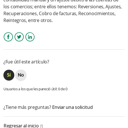
los comercios; entre ellos tenemos: Reversiones, Ajustes,
¿Cómo visualizo un ajuste por Débito Automático en mi
Recuperaciones, Cobro de facturas, Reconocimientos,
cuenta?
Reintegros, entre otros.
¿Qué beneficios ofrece?
¿Cómo llegan las notificaciones al cliente?
Facebook
Twitter
LinkedIn
¿Qué planes de facturación tiene SPT? ¿El servicio tiene costo
¿Fue útil este artículo?
fijo o variable?
¿Por qué me llegan notificaciones al celular?
Usuarios a los que les pareció útil: 0 de 0
Más información
¿Tiene más preguntas?
Enviar una solicitud
Regresar al inicio