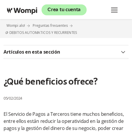
Crea tu cuenta
Wompi alo!
Preguntas frecuentes
🪙 DEBITOS AUTOMATICOS Y RECURRENTES
Artículos en esta sección
¿Qué son los débitos automáticos?
¿Cómo puedo solicitar la inactivación del Servicio de Pagos a
¿Qué beneficios ofrece?
Terceros?
¿Por qué otros motivos me pueden cancelar definitivamente
05/02/2024
el servicio?
El Servicio de Pagos a Terceros tiene muchos beneficios,
¿Qué es el Servicio de Pagos a Terceros (SPT)?
entre ellos están reducir la operatividad en la gestión de
pagos y la gestión del dinero de su negocio, poder crear
¿A qué procesos de Wompi le aplica el Débito Automático?