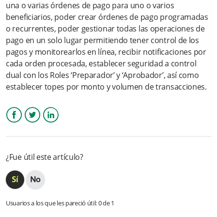
una o varias órdenes de pago para uno o varios
beneficiarios, poder crear órdenes de pago programadas
¿Cómo visualizo un ajuste por Débito Automático en mi
o recurrentes, poder gestionar todas las operaciones de
cuenta?
pago en un solo lugar permitiendo tener control de los
pagos y monitorearlos en línea, recibir notificaciones por
¿Qué beneficios ofrece?
cada orden procesada, establecer seguridad a control
dual con los Roles ‘Preparador’ y ‘Aprobador’, así como
¿Cómo llegan las notificaciones al cliente?
establecer topes por monto y volumen de transacciones.
¿Qué planes de facturación tiene SPT? ¿El servicio tiene costo
fijo o variable?
Facebook
Twitter
LinkedIn
¿Por qué me llegan notificaciones al celular?
Más información
¿Fue útil este artículo?
Usuarios a los que les pareció útil: 0 de 1