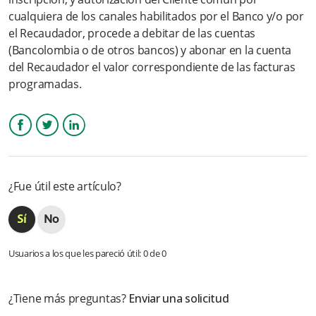
cualquiera de los canales habilitados por el Banco y/o por
¿Cómo visualizo un ajuste por Débito Automático en mi
el Recaudador, procede a debitar de las cuentas
cuenta?
(Bancolombia o de otros bancos) y abonar en la cuenta
del Recaudador el valor correspondiente de las facturas
¿Qué beneficios ofrece?
programadas.
¿Cómo llegan las notificaciones al cliente?
¿Qué planes de facturación tiene SPT? ¿El servicio tiene costo
Facebook
Twitter
LinkedIn
fijo o variable?
¿Fue útil este artículo?
¿Por qué me llegan notificaciones al celular?
Más información
Usuarios a los que les pareció útil: 0 de 0
¿Tiene más preguntas?
Enviar una solicitud