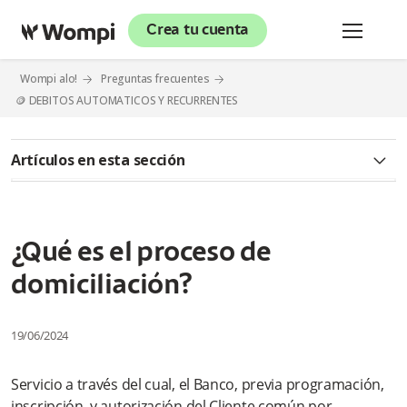
Crea tu cuenta
Wompi alo!
Preguntas frecuentes
🪙 DEBITOS AUTOMATICOS Y RECURRENTES
Artículos en esta sección
¿Qué son los débitos automáticos?
¿Cómo puedo solicitar la inactivación del Servicio de Pagos a
¿Qué es el proceso de
Terceros?
domiciliación?
¿Por qué otros motivos me pueden cancelar definitivamente
el servicio?
19/06/2024
¿Qué es el Servicio de Pagos a Terceros (SPT)?
Servicio a través del cual, el Banco, previa programación,
¿A qué procesos de Wompi le aplica el Débito Automático?
inscripción, y autorización del Cliente común por