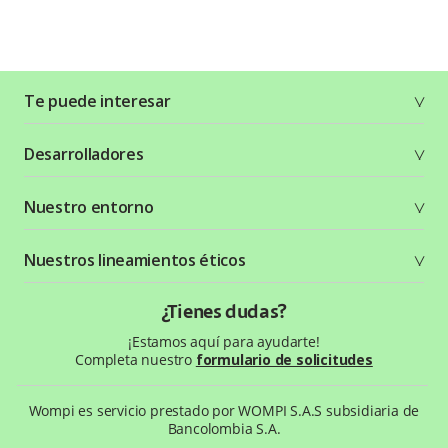
Te puede interesar
Soluciones
Desarrolladores
Planes y tarifas
Crea tu cuenta
Documentación técnica
Nuestro entorno
Seguridad
Recursos gráficos
Términos y condiciones
Status Page
Entorno Bancolombia
Nuestros lineamientos éticos
Política de privacidad
¿Qué es Wompi?
Wiki Wompi
Código de Ética y Conducta
¿Tienes dudas?
Preguntas frecuentes
Te ayudamos
¡Estamos aquí para ayudarte!
Completa nuestro
formulario de solicitudes
Wompi es servicio prestado por WOMPI S.A.S subsidiaria de
Bancolombia S.A.