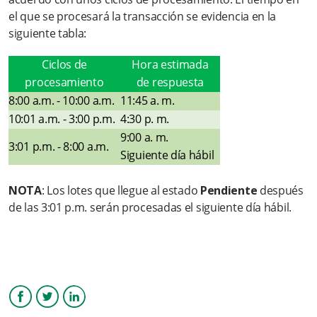
el que se procesará la transacción se evidencia en la
¿Cómo visualizo un ajuste por Débito Automático en mi
siguiente tabla:
cuenta?
Ciclos de
Hora estimada
¿Qué beneficios ofrece?
procesamiento
de respuesta
8:00 a.m. - 10:00 a.m.
11:45 a. m.
¿Cómo llegan las notificaciones al cliente?
10:01 a.m. - 3:00 p.m.
4:30 p. m.
9:00 a. m.
¿Qué planes de facturación tiene SPT? ¿El servicio tiene costo
3:01 p.m. - 8:00 a.m.
Siguiente día hábil
fijo o variable?
¿Por qué me llegan notificaciones al celular?
NOTA
: Los lotes que llegue al estado
Pendiente
después
de las 3:01 p.m. serán procesadas el siguiente día hábil.
Más información
Facebook
Twitter
LinkedIn