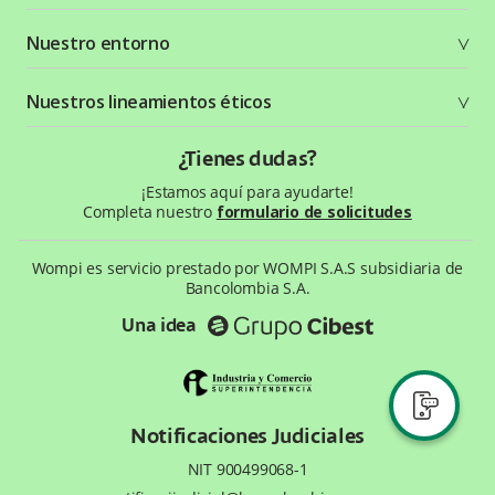
Crea tu cuenta
Documentación técnica
Nuestro entorno
Seguridad
Recursos gráficos
Términos y condiciones
Status Page
Entorno Bancolombia
Nuestros lineamientos éticos
Política de privacidad
¿Qué es Wompi?
Wiki Wompi
Código de Ética y Conducta
¿Tienes dudas?
Preguntas frecuentes
Te ayudamos
¡Estamos aquí para ayudarte!
Completa nuestro
formulario de solicitudes
Wompi es servicio prestado por WOMPI S.A.S subsidiaria de
Bancolombia S.A.
Una idea
Notificaciones Judiciales
NIT 900499068-1