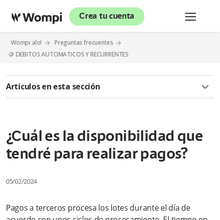
Crea tu cuenta
Wompi alo!
Preguntas frecuentes
🪙 DEBITOS AUTOMATICOS Y RECURRENTES
Artículos en esta sección
¿Qué son los débitos automáticos?
¿Cómo puedo solicitar la inactivación del Servicio de Pagos a
¿Cuál es la disponibilidad que
Terceros?
tendré para realizar pagos?
¿Por qué otros motivos me pueden cancelar definitivamente
el servicio?
05/02/2024
¿Qué es el Servicio de Pagos a Terceros (SPT)?
Pagos a terceros procesa los lotes durante el día de
¿A qué procesos de Wompi le aplica el Débito Automático?
acuerdo con unos ciclos de procesamiento. El tiempo en