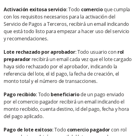
Activación exitosa servicio
: Todo
comercio
que cumpla
¿Cómo visualizo un ajuste por Débito Automático en mi
con los requisitos necesarios para la activación del
cuenta?
Servicio de Pagos a Terceros, recibirá un email indicando
que está todo listo para empezar a hacer uso del servicio
¿Qué beneficios ofrece?
y recomendaciones.
¿Cómo llegan las notificaciones al cliente?
Lote rechazado por aprobador
: Todo usuario con
rol
preparador
recibirá un email cada vez que el lote cargado
¿Qué planes de facturación tiene SPT? ¿El servicio tiene costo
haya sido rechazado por el aprobador, indicando la
fijo o variable?
referencia del lote, el id pago, la fecha de creación, el
monto total y el número de transacciones.
¿Por qué me llegan notificaciones al celular?
Pago recibido
: Todo
beneficiario
de un pago enviado
Más información
por el comercio pagador recibirá un email indicando el
monto recibido, cuenta destino, id del pago, fecha y hora
del pago aplicado.
Pago de lote exitoso
: Todo
comercio pagador
con rol