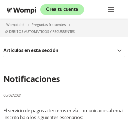
Crea tu cuenta
Wompi alo!
Preguntas frecuentes
🪙 DEBITOS AUTOMATICOS Y RECURRENTES
Artículos en esta sección
¿Qué son los débitos automáticos?
¿Cómo puedo solicitar la inactivación del Servicio de Pagos a
Notificaciones
Terceros?
¿Por qué otros motivos me pueden cancelar definitivamente
05/02/2024
el servicio?
El servicio de pagos a terceros envía comunicados al email
¿Qué es el Servicio de Pagos a Terceros (SPT)?
inscrito bajo los siguientes escenarios:
¿A qué procesos de Wompi le aplica el Débito Automático?