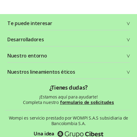
Te puede interesar
Soluciones
Desarrolladores
Planes y tarifas
Crea tu cuenta
Documentación técnica
Nuestro entorno
Seguridad
Recursos gráficos
Términos y condiciones
Status Page
Entorno Bancolombia
Nuestros lineamientos éticos
Política de privacidad
¿Qué es Wompi?
Wiki Wompi
Código de Ética y Conducta
¿Tienes dudas?
Preguntas frecuentes
Te ayudamos
¡Estamos aquí para ayudarte!
Completa nuestro
formulario de solicitudes
Wompi es servicio prestado por WOMPI S.A.S subsidiaria de
Bancolombia S.A.
Una idea