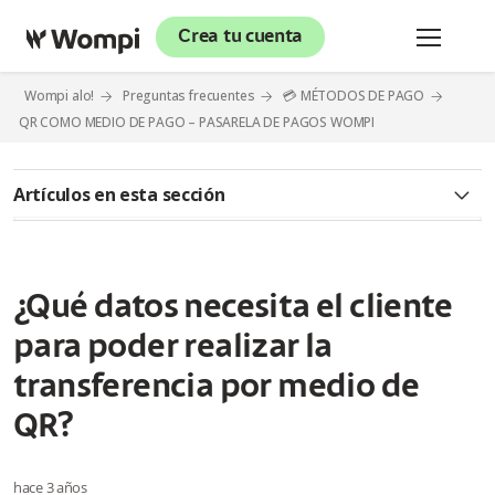
Crea tu cuenta
Wompi alo!
Preguntas frecuentes
💳 MÉTODOS DE PAGO
QR COMO MEDIO DE PAGO – PASARELA DE PAGOS WOMPI
Artículos en esta sección
¿Qué es QR como medio de pago?
¿Cómo puedo tener QR bajo el modelo agregador?
¿Qué datos necesita el cliente
para poder realizar la
¿Qué requisitos o documentos son exigidos para tener
habilitado QR?
transferencia por medio de
¿Cuál es el tiempo transcurrido para que el medio de pago de
QR?
QR quede habilitado y pueda transar?
hace 3 años
¿Cómo visualizo el abono de las ventas realizadas por el