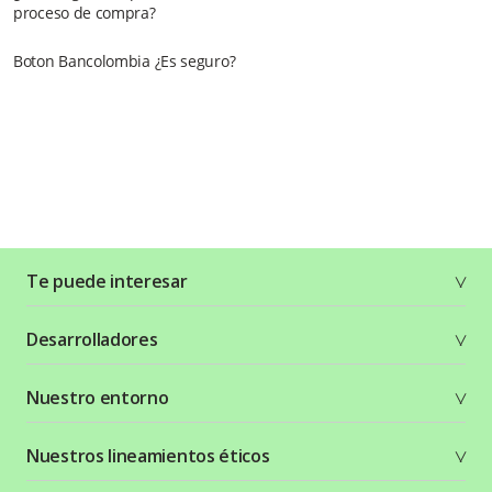
proceso de compra?
Boton Bancolombia ¿Es seguro?
Te puede interesar
Soluciones
Desarrolladores
Planes y tarifas
Crea tu cuenta
Documentación técnica
Nuestro entorno
Seguridad
Recursos gráficos
Términos y condiciones
Status Page
Entorno Bancolombia
Nuestros lineamientos éticos
Política de privacidad
¿Qué es Wompi?
Wiki Wompi
Código de Ética y Conducta