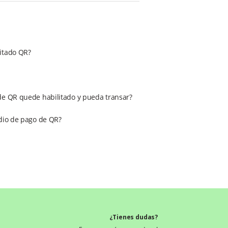
litado QR?
de QR quede habilitado y pueda transar?
edio de pago de QR?
¿Tienes dudas?