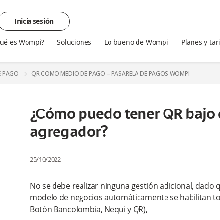
Inicia sesión
ué es Wompi?
Soluciones
Lo bueno de Wompi
Planes y tar
E PAGO
QR COMO MEDIO DE PAGO – PASARELA DE PAGOS WOMPI
¿Cómo puedo tener QR bajo 
agregador?
25/10/2022
No se debe realizar ninguna gestión adicional, dado qu
modelo de negocios automáticamente se habilitan tod
Botón Bancolombia, Nequi y QR),