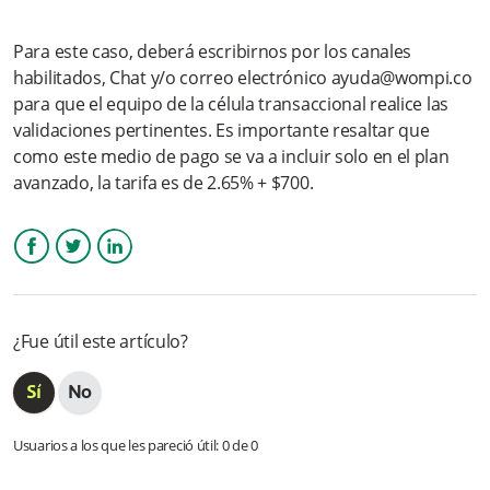
medio de pago de QR?
Para este caso, deberá escribirnos por los canales
¿Cuándo se visualiza el abono de las ventas realizadas por el
habilitados, Chat y/o correo electrónico ayuda@wompi.co
medio de pago de QR?
para que el equipo de la célula transaccional realice las
validaciones pertinentes. Es importante resaltar que
¿Cómo visualiza el cliente la compra realizada por el medio de
pago QR?
como este medio de pago se va a incluir solo en el plan
avanzado, la tarifa es de 2.65% + $700.
¿Puedo realizar una reversión para el medio de pago de QR?
¿Qué puedo hacer si todas las transacciones del medio de
pago QR están saliendo a rechazo?
Facebook
Twitter
LinkedIn
¿Si tengo una duda con las comisiones descontadas para
¿Fue útil este artículo?
este medio de pago, con quien debo contactarme?
Más información
Usuarios a los que les pareció útil: 0 de 0