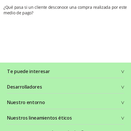
¿Qué pasa si un cliente desconoce una compra realizada por este
medio de pago?
Te puede interesar
Soluciones
Desarrolladores
Planes y tarifas
Crea tu cuenta
Documentación técnica
Nuestro entorno
Seguridad
Recursos gráficos
Términos y condiciones
Status Page
Entorno Bancolombia
Nuestros lineamientos éticos
Política de privacidad
¿Qué es Wompi?
Wiki Wompi
Código de Ética y Conducta