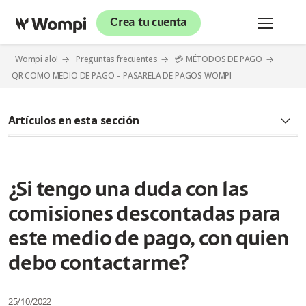
Crea tu cuenta
Wompi alo!
Preguntas frecuentes
💳 MÉTODOS DE PAGO
QR COMO MEDIO DE PAGO – PASARELA DE PAGOS WOMPI
Artículos en esta sección
¿Qué es QR como medio de pago?
¿Cómo puedo tener QR bajo el modelo agregador?
¿Si tengo una duda con las
comisiones descontadas para
¿Qué requisitos o documentos son exigidos para tener
habilitado QR?
este medio de pago, con quien
¿Cuál es el tiempo transcurrido para que el medio de pago de
debo contactarme?
QR quede habilitado y pueda transar?
25/10/2022
¿Cómo visualizo el abono de las ventas realizadas por el