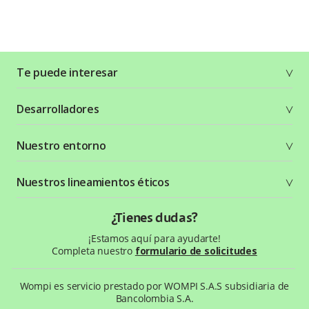
Te puede interesar
Soluciones
Desarrolladores
Planes y tarifas
Crea tu cuenta
Documentación técnica
Nuestro entorno
Seguridad
Recursos gráficos
Términos y condiciones
Status Page
Entorno Bancolombia
Nuestros lineamientos éticos
Política de privacidad
¿Qué es Wompi?
Wiki Wompi
Código de Ética y Conducta
¿Tienes dudas?
Preguntas frecuentes
Te ayudamos
¡Estamos aquí para ayudarte!
Completa nuestro
formulario de solicitudes
Wompi es servicio prestado por WOMPI S.A.S subsidiaria de
Bancolombia S.A.