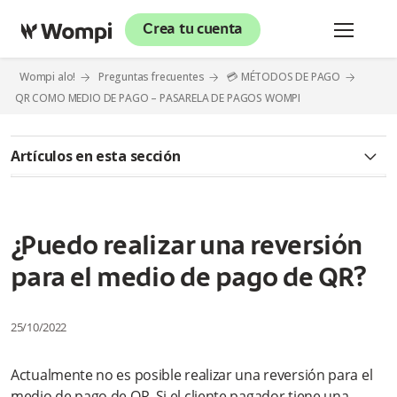
Crea tu cuenta
Wompi alo!
Preguntas frecuentes
💳 MÉTODOS DE PAGO
QR COMO MEDIO DE PAGO – PASARELA DE PAGOS WOMPI
Artículos en esta sección
¿Qué es QR como medio de pago?
¿Cómo puedo tener QR bajo el modelo agregador?
¿Puedo realizar una reversión
para el medio de pago de QR?
¿Qué requisitos o documentos son exigidos para tener
habilitado QR?
25/10/2022
¿Cuál es el tiempo transcurrido para que el medio de pago de
QR quede habilitado y pueda transar?
Actualmente no es posible realizar una reversión para el
¿Cómo visualizo el abono de las ventas realizadas por el
medio de pago de QR. Si el cliente pagador tiene una