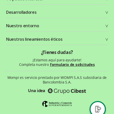
Soluciones
Desarrolladores
Planes y tarifas
Crea tu cuenta
Documentación técnica
Nuestro entorno
Seguridad
Recursos gráficos
Términos y condiciones
Status Page
Entorno Bancolombia
Nuestros lineamientos éticos
Política de privacidad
¿Qué es Wompi?
Wiki Wompi
Código de Ética y Conducta
¿Tienes dudas?
Preguntas frecuentes
Te ayudamos
¡Estamos aquí para ayudarte!
Completa nuestro
formulario de solicitudes
Wompi es servicio prestado por WOMPI S.A.S subsidiaria de
Bancolombia S.A.
Una idea