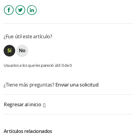
medio de pago de QR?
¿Cuándo se visualiza el abono de las ventas realizadas por el
Facebook
Twitter
LinkedIn
medio de pago de QR?
¿Fue útil este artículo?
¿Cómo visualiza el cliente la compra realizada por el medio de
pago QR?
¿Puedo realizar una reversión para el medio de pago de QR?
Usuarios a los que les pareció útil: 0 de 0
¿Qué puedo hacer si todas las transacciones del medio de
pago QR están saliendo a rechazo?
¿Tiene más preguntas?
Enviar una solicitud
¿Si tengo una duda con las comisiones descontadas para
este medio de pago, con quien debo contactarme?
Regresar al inicio
Más información
Artículos relacionados