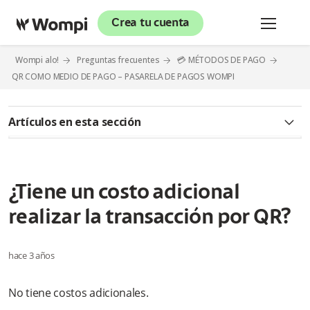
Crea tu cuenta
Wompi alo!
Preguntas frecuentes
💳 MÉTODOS DE PAGO
QR COMO MEDIO DE PAGO – PASARELA DE PAGOS WOMPI
Artículos en esta sección
¿Qué es QR como medio de pago?
¿Cómo puedo tener QR bajo el modelo agregador?
¿Tiene un costo adicional
realizar la transacción por QR?
¿Qué requisitos o documentos son exigidos para tener
habilitado QR?
hace 3 años
¿Cuál es el tiempo transcurrido para que el medio de pago de
QR quede habilitado y pueda transar?
No tiene costos adicionales.
¿Cómo visualizo el abono de las ventas realizadas por el