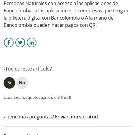
Personas Naturales con acceso a las aplicaciones de
medio de pago de QR?
Bancolombia, a las aplicaciones de empresas que tengan
la billetera digital con Bancolombia o A la mano de
¿Cuándo se visualiza el abono de las ventas realizadas por el
medio de pago de QR?
Bancolombia pueden hacer pagos con QR.
¿Cómo visualiza el cliente la compra realizada por el medio de
pago QR?
Facebook
Twitter
LinkedIn
¿Puedo realizar una reversión para el medio de pago de QR?
¿Fue útil este artículo?
¿Qué puedo hacer si todas las transacciones del medio de
pago QR están saliendo a rechazo?
¿Si tengo una duda con las comisiones descontadas para
este medio de pago, con quien debo contactarme?
Usuarios a los que les pareció útil: 0 de 0
Más información
¿Tiene más preguntas?
Enviar una solicitud