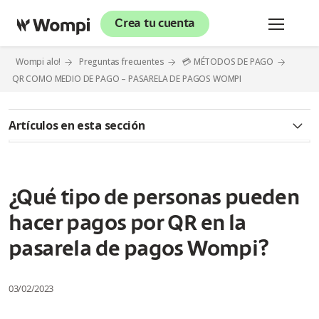
Crea tu cuenta
Wompi alo!
Preguntas frecuentes
💳 MÉTODOS DE PAGO
QR COMO MEDIO DE PAGO – PASARELA DE PAGOS WOMPI
Artículos en esta sección
¿Qué es QR como medio de pago?
¿Cómo puedo tener QR bajo el modelo agregador?
¿Qué tipo de personas pueden
hacer pagos por QR en la
¿Qué requisitos o documentos son exigidos para tener
habilitado QR?
pasarela de pagos Wompi?
¿Cuál es el tiempo transcurrido para que el medio de pago de
QR quede habilitado y pueda transar?
03/02/2023
¿Cómo visualizo el abono de las ventas realizadas por el