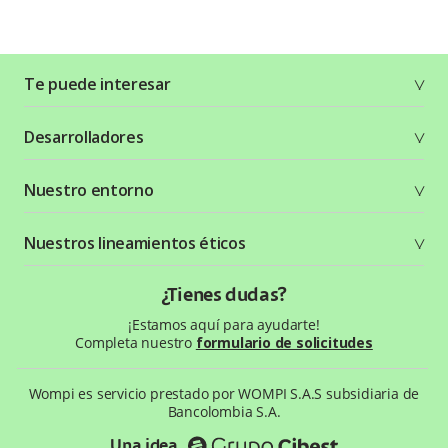
Te puede interesar
Soluciones
Desarrolladores
Planes y tarifas
Crea tu cuenta
Documentación técnica
Nuestro entorno
Seguridad
Recursos gráficos
Términos y condiciones
Status Page
Entorno Bancolombia
Nuestros lineamientos éticos
Política de privacidad
¿Qué es Wompi?
Wiki Wompi
Código de Ética y Conducta
¿Tienes dudas?
Preguntas frecuentes
Te ayudamos
¡Estamos aquí para ayudarte!
Completa nuestro
formulario de solicitudes
Wompi es servicio prestado por WOMPI S.A.S subsidiaria de
Bancolombia S.A.
Una idea