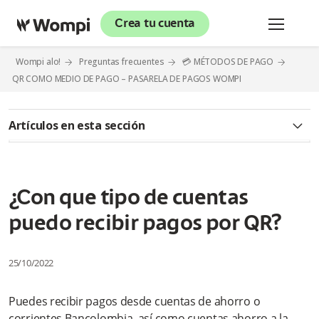
Crea tu cuenta
Wompi alo!
Preguntas frecuentes
💳 MÉTODOS DE PAGO
QR COMO MEDIO DE PAGO – PASARELA DE PAGOS WOMPI
Artículos en esta sección
¿Qué es QR como medio de pago?
¿Cómo puedo tener QR bajo el modelo agregador?
¿Con que tipo de cuentas
puedo recibir pagos por QR?
¿Qué requisitos o documentos son exigidos para tener
habilitado QR?
25/10/2022
¿Cuál es el tiempo transcurrido para que el medio de pago de
QR quede habilitado y pueda transar?
Puedes recibir pagos desde cuentas de ahorro o
¿Cómo visualizo el abono de las ventas realizadas por el
corrientes Bancolombia, así como cuentas ahorro a la