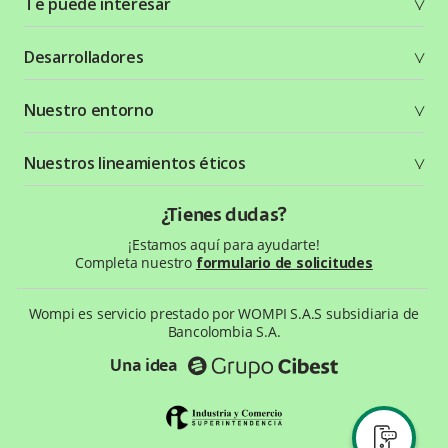
Te puede interesar
Soluciones
Desarrolladores
Planes y tarifas
Crea tu cuenta
Documentación técnica
Nuestro entorno
Seguridad
Recursos gráficos
Términos y condiciones
Status Page
Entorno Bancolombia
Nuestros lineamientos éticos
Política de privacidad
¿Qué es Wompi?
Wiki Wompi
Código de Ética y Conducta
¿Tienes dudas?
Preguntas frecuentes
Te ayudamos
¡Estamos aquí para ayudarte!
Completa nuestro
formulario de solicitudes
Wompi es servicio prestado por WOMPI S.A.S subsidiaria de
Bancolombia S.A.
Una idea