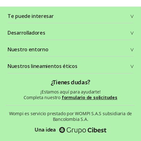
Te puede interesar
Soluciones
Desarrolladores
Planes y tarifas
Crea tu cuenta
Documentación técnica
Nuestro entorno
Seguridad
Recursos gráficos
Términos y condiciones
Status Page
Entorno Bancolombia
Nuestros lineamientos éticos
Política de privacidad
¿Qué es Wompi?
Wiki Wompi
Código de Ética y Conducta
¿Tienes dudas?
Preguntas frecuentes
Te ayudamos
¡Estamos aquí para ayudarte!
Completa nuestro
formulario de solicitudes
Wompi es servicio prestado por WOMPI S.A.S subsidiaria de
Bancolombia S.A.
Una idea