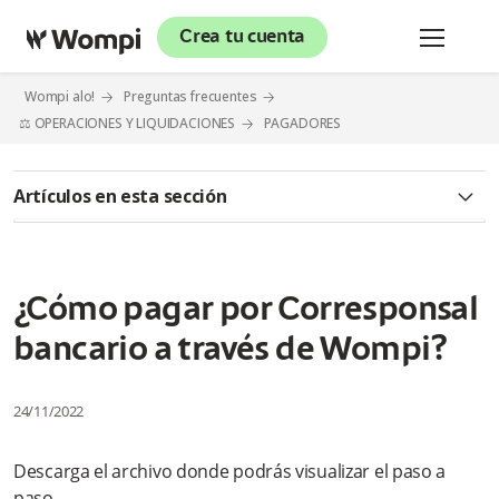
Crea tu cuenta
Wompi alo!
Preguntas frecuentes
⚖️ OPERACIONES Y LIQUIDACIONES
PAGADORES
Artículos en esta sección
¿Cómo pagar con QR a través de Wompi?
Al momento de realizar mi pago por Nequi, ¿Debo ingresar
¿Cómo pagar por Corresponsal
mi número de celular o el número del comercio a quien le
estoy realizando la compra?
bancario a través de Wompi?
¿Cómo pagar por PSE a través de Wompi?
24/11/2022
¿Cómo pagar por Botón Bancolombia a través de Wompi?
Descarga el archivo donde podrás visualizar el paso a
¿Cómo pagar por Nequi a través de Wompi? Modelo
paso.