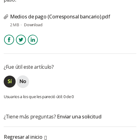
Agregador
Medios de pago (Corresponsal bancario).pdf
¿Cómo pagar con tarjetas a través de Wompi?
2 MB
Download
¿Cómo pagar por Corresponsal bancario a través de Wompi?
Facebook
Twitter
LinkedIn
¿Fue útil este artículo?
Usuarios a los que les pareció útil: 0 de 0
¿Tiene más preguntas?
Enviar una solicitud
Regresar al inicio