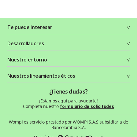
Te puede interesar
Soluciones
Desarrolladores
Planes y tarifas
Crea tu cuenta
Documentación técnica
Nuestro entorno
Seguridad
Recursos gráficos
Términos y condiciones
Status Page
Entorno Bancolombia
Nuestros lineamientos éticos
Política de privacidad
¿Qué es Wompi?
Wiki Wompi
Código de Ética y Conducta
¿Tienes dudas?
Preguntas frecuentes
Te ayudamos
¡Estamos aquí para ayudarte!
Completa nuestro
formulario de solicitudes
Wompi es servicio prestado por WOMPI S.A.S subsidiaria de
Bancolombia S.A.