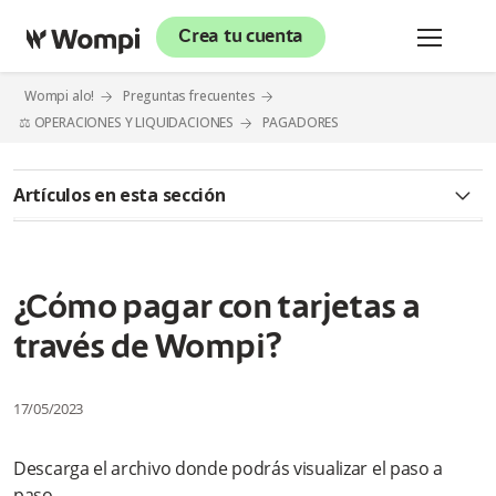
Crea tu cuenta
Wompi alo!
Preguntas frecuentes
⚖️ OPERACIONES Y LIQUIDACIONES
PAGADORES
Artículos en esta sección
¿Cómo pagar con QR a través de Wompi?
Al momento de realizar mi pago por Nequi, ¿Debo ingresar
¿Cómo pagar con tarjetas a
mi número de celular o el número del comercio a quien le
estoy realizando la compra?
través de Wompi?
¿Cómo pagar por PSE a través de Wompi?
17/05/2023
¿Cómo pagar por Botón Bancolombia a través de Wompi?
Descarga el archivo donde podrás visualizar el paso a
¿Cómo pagar por Nequi a través de Wompi? Modelo
paso.