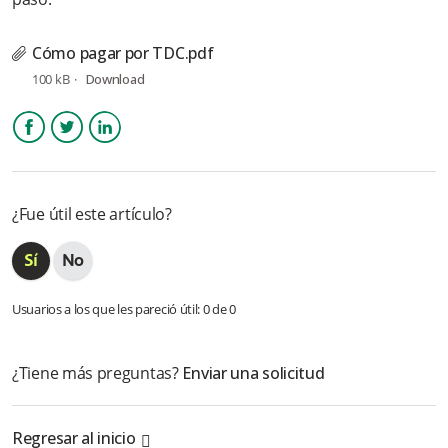
Agregador
Cómo pagar por TDC.pdf
¿Cómo pagar con tarjetas a través de Wompi?
100 kB
Download
¿Cómo pagar por Corresponsal bancario a través de Wompi?
Facebook
Twitter
LinkedIn
¿Fue útil este artículo?
Usuarios a los que les pareció útil: 0 de 0
¿Tiene más preguntas?
Enviar una solicitud
Regresar al inicio