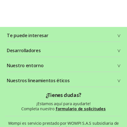
Te puede interesar
Soluciones
Desarrolladores
Planes y tarifas
Crea tu cuenta
Documentación técnica
Nuestro entorno
Seguridad
Recursos gráficos
Términos y condiciones
Status Page
Entorno Bancolombia
Nuestros lineamientos éticos
Política de privacidad
¿Qué es Wompi?
Wiki Wompi
Código de Ética y Conducta
¿Tienes dudas?
Preguntas frecuentes
Te ayudamos
¡Estamos aquí para ayudarte!
Completa nuestro
formulario de solicitudes
Wompi es servicio prestado por WOMPI S.A.S subsidiaria de