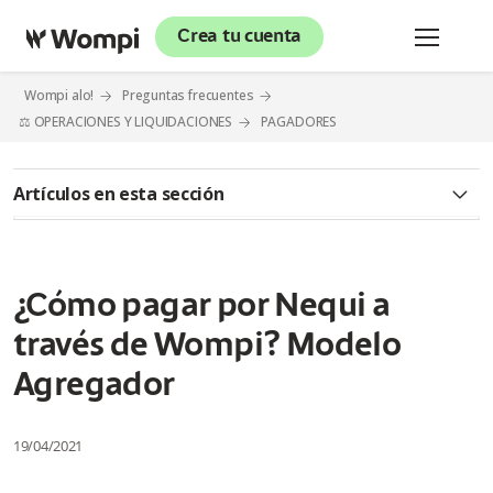
Crea tu cuenta
Wompi alo!
Preguntas frecuentes
⚖️ OPERACIONES Y LIQUIDACIONES
PAGADORES
Artículos en esta sección
¿Cómo pagar con QR a través de Wompi?
Al momento de realizar mi pago por Nequi, ¿Debo ingresar
¿Cómo pagar por Nequi a
mi número de celular o el número del comercio a quien le
estoy realizando la compra?
través de Wompi? Modelo
Agregador
¿Cómo pagar por PSE a través de Wompi?
¿Cómo pagar por Botón Bancolombia a través de Wompi?
19/04/2021
¿Cómo pagar por Nequi a través de Wompi? Modelo