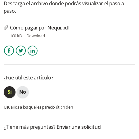
Descarga el archivo donde podrás visualizar el paso a
Agregador
paso.
¿Cómo pagar con tarjetas a través de Wompi?
Cómo pagar por Nequi.pdf
¿Cómo pagar por Corresponsal bancario a través de Wompi?
100 kB
Download
Facebook
Twitter
LinkedIn
¿Fue útil este artículo?
Usuarios a los que les pareció útil: 1 de 1
¿Tiene más preguntas?
Enviar una solicitud