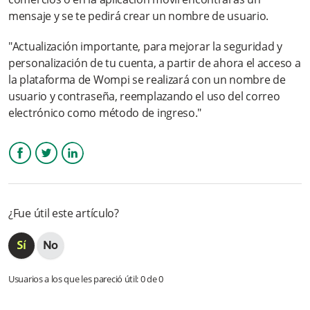
mensaje y se te pedirá crear un nombre de usuario.
¿Cuánto cuesta abrir una cuenta en Wompi?
"Actualización importante, para mejorar la seguridad y
Quiero hacer mi registro a la Plataforma Wompi desde mi
personalización de tu cuenta, a partir de ahora el acceso a
celular. ¿Es Posible?
la plataforma de Wompi se realizará con un nombre de
usuario y contraseña, reemplazando el uso del correo
Olvidé mi contraseña ¿Cómo puedo restablecerla?
electrónico como método de ingreso."
¿Puedo actualizar mis datos de email y teléfono de registro?
¿Puedo subir un logo personalizado?
Facebook
Twitter
LinkedIn
Más información
¿Fue útil este artículo?
Usuarios a los que les pareció útil: 0 de 0