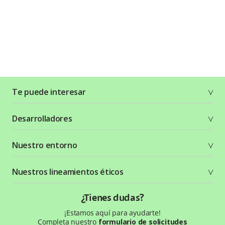
Te puede interesar
Soluciones
Desarrolladores
Planes y tarifas
Crea tu cuenta
Documentación técnica
Nuestro entorno
Seguridad
Recursos gráficos
Términos y condiciones
Status Page
Entorno Bancolombia
Nuestros lineamientos éticos
Política de privacidad
¿Qué es Wompi?
Wiki Wompi
Código de Ética y Conducta
¿Tienes dudas?
Preguntas frecuentes
Te ayudamos
¡Estamos aquí para ayudarte!
Completa nuestro
formulario de solicitudes