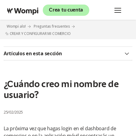
Crea tu cuenta
Wompi alo!
Preguntas frecuentes
🔩 CREAR Y CONFIGURAR MI COMERCIO
Artículos en esta sección
🔊 INFORMACIÓN GENERAL
¿Qué es Wompi?
¿Cuándo creo mi nombre de
usuario?
¿Qué hace una plataforma de pagos como Wompi?
¿Cuáles son los planes y tarifas que maneja la plataforma
25/02/2025
Wompi?
La próxima vez que hagas login en el dashboard de
¿Qué diferencia el modelo Negocios del modelo Gateway?
comercios o en la aplicación móvil encontrarás un