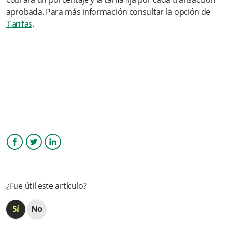
aprobada. Para más información consultar la opción de
¿Cuánto cuesta abrir una cuenta en Wompi?
Tarifas
.
Quiero hacer mi registro a la Plataforma Wompi desde mi
celular. ¿Es Posible?
Olvidé mi contraseña ¿Cómo puedo restablecerla?
¿Puedo actualizar mis datos de email y teléfono de registro?
¿Puedo subir un logo personalizado?
Más información
Facebook
Twitter
LinkedIn
¿Fue útil este artículo?