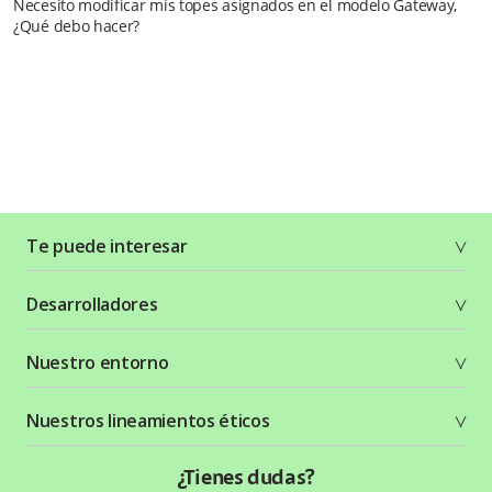
Necesito modificar mis topes asignados en el modelo Gateway,
¿Qué debo hacer?
Te puede interesar
Soluciones
Desarrolladores
Planes y tarifas
Crea tu cuenta
Documentación técnica
Nuestro entorno
Seguridad
Recursos gráficos
Términos y condiciones
Status Page
Entorno Bancolombia
Nuestros lineamientos éticos
Política de privacidad
¿Qué es Wompi?
Wiki Wompi
Código de Ética y Conducta
¿Tienes dudas?
Preguntas frecuentes