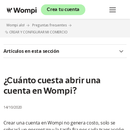
Crea tu cuenta
Wompi alo!
Preguntas frecuentes
🔩 CREAR Y CONFIGURAR MI COMERCIO
Artículos en esta sección
🔊 INFORMACIÓN GENERAL
¿Qué es Wompi?
¿Cuánto cuesta abrir una
cuenta en Wompi?
¿Qué hace una plataforma de pagos como Wompi?
¿Cuáles son los planes y tarifas que maneja la plataforma
14/10/2020
Wompi?
Crear una cuenta en Wompi no genera costo, solo se
¿Qué diferencia el modelo Negocios del modelo Gateway?
cobrará un porcentaje y la tarifa fija por cada transacción