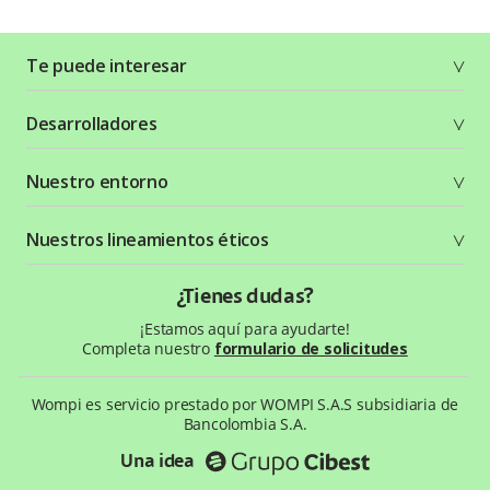
Te puede interesar
Soluciones
Desarrolladores
Planes y tarifas
Crea tu cuenta
Documentación técnica
Nuestro entorno
Seguridad
Recursos gráficos
Términos y condiciones
Status Page
Entorno Bancolombia
Nuestros lineamientos éticos
Política de privacidad
¿Qué es Wompi?
Wiki Wompi
Código de Ética y Conducta
¿Tienes dudas?
Preguntas frecuentes
Te ayudamos
¡Estamos aquí para ayudarte!
Completa nuestro
formulario de solicitudes
Wompi es servicio prestado por WOMPI S.A.S subsidiaria de
Bancolombia S.A.
Una idea