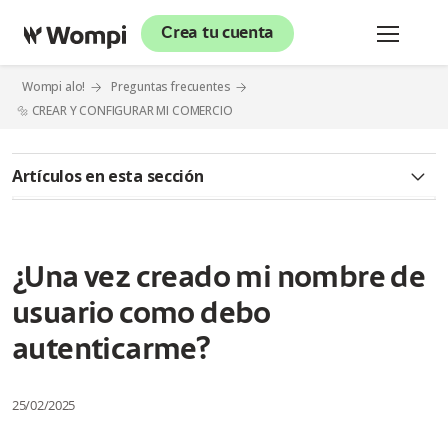
Crea tu cuenta
Wompi alo!
Preguntas frecuentes
🔩 CREAR Y CONFIGURAR MI COMERCIO
Artículos en esta sección
🔊 INFORMACIÓN GENERAL
¿Qué es Wompi?
¿Una vez creado mi nombre de
usuario como debo
¿Qué hace una plataforma de pagos como Wompi?
autenticarme?
¿Cuáles son los planes y tarifas que maneja la plataforma
Wompi?
25/02/2025
¿Qué diferencia el modelo Negocios del modelo Gateway?