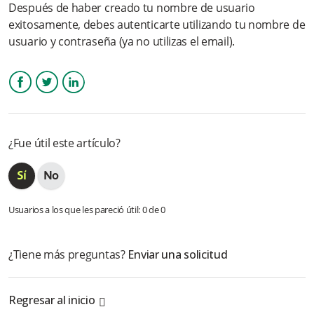
Después de haber creado tu nombre de usuario
¿Cuánto cuesta abrir una cuenta en Wompi?
exitosamente, debes autenticarte utilizando tu nombre de
usuario y contraseña (ya no utilizas el email).
Quiero hacer mi registro a la Plataforma Wompi desde mi
celular. ¿Es Posible?
Olvidé mi contraseña ¿Cómo puedo restablecerla?
Facebook
Twitter
LinkedIn
¿Puedo actualizar mis datos de email y teléfono de registro?
¿Fue útil este artículo?
¿Puedo subir un logo personalizado?
Más información
Usuarios a los que les pareció útil: 0 de 0
¿Tiene más preguntas?
Enviar una solicitud
Regresar al inicio