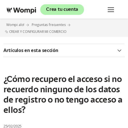
Crea tu cuenta
Wompi alo!
Preguntas frecuentes
🔩 CREAR Y CONFIGURAR MI COMERCIO
Artículos en esta sección
🔊 INFORMACIÓN GENERAL
¿Qué es Wompi?
¿Cómo recupero el acceso si no
recuerdo ninguno de los datos
¿Qué hace una plataforma de pagos como Wompi?
de registro o no tengo acceso a
¿Cuáles son los planes y tarifas que maneja la plataforma
Wompi?
ellos?
¿Qué diferencia el modelo Negocios del modelo Gateway?
25/02/2025