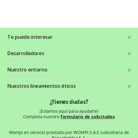
Te puede interesar
Soluciones
Desarrolladores
Planes y tarifas
Crea tu cuenta
Documentación técnica
Nuestro entorno
Seguridad
Recursos gráficos
Términos y condiciones
Status Page
Entorno Bancolombia
Nuestros lineamientos éticos
Política de privacidad
¿Qué es Wompi?
Wiki Wompi
Código de Ética y Conducta
¿Tienes dudas?
Preguntas frecuentes
Te ayudamos
¡Estamos aquí para ayudarte!
Completa nuestro
formulario de solicitudes
Wompi es servicio prestado por WOMPI S.A.S subsidiaria de
Bancolombia S.A.