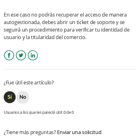
¿Cuánto cuesta abrir una cuenta en Wompi?
En ese caso no podrás recuperar el acceso de manera
autogestionada, debes abrir un ticket de soporte y se
Quiero hacer mi registro a la Plataforma Wompi desde mi
celular. ¿Es Posible?
seguirá un procedimiento para verificar tu identidad de
usuario y la titularidad del comercio.
Olvidé mi contraseña ¿Cómo puedo restablecerla?
¿Puedo actualizar mis datos de email y teléfono de registro?
Facebook
Twitter
LinkedIn
¿Puedo subir un logo personalizado?
¿Fue útil este artículo?
Más información
Usuarios a los que les pareció útil: 0 de 0
¿Tiene más preguntas?
Enviar una solicitud