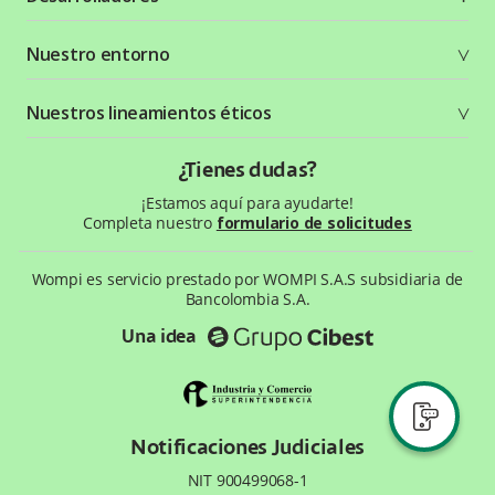
Crea tu cuenta
Documentación técnica
Nuestro entorno
Seguridad
Recursos gráficos
Términos y condiciones
Status Page
Entorno Bancolombia
Nuestros lineamientos éticos
Política de privacidad
¿Qué es Wompi?
Wiki Wompi
Código de Ética y Conducta
¿Tienes dudas?
Preguntas frecuentes
Te ayudamos
¡Estamos aquí para ayudarte!
Completa nuestro
formulario de solicitudes
Wompi es servicio prestado por WOMPI S.A.S subsidiaria de
Bancolombia S.A.
Una idea
Notificaciones Judiciales
NIT 900499068-1