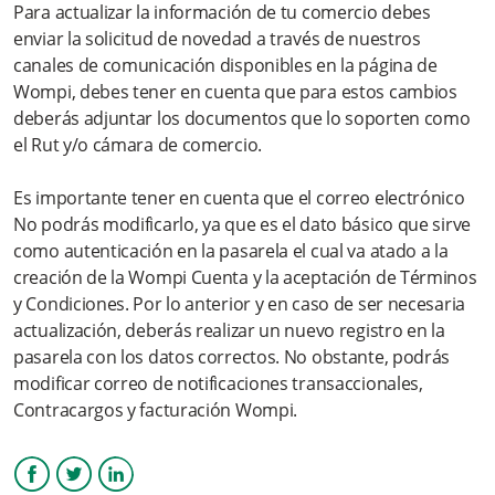
Para actualizar la información de tu comercio debes
¿Cuánto cuesta abrir una cuenta en Wompi?
enviar la solicitud de novedad a través de nuestros
canales de comunicación disponibles en la página de
Quiero hacer mi registro a la Plataforma Wompi desde mi
Wompi, debes tener en cuenta que para estos cambios
celular. ¿Es Posible?
deberás adjuntar los documentos que lo soporten como
el Rut y/o cámara de comercio.
Olvidé mi contraseña ¿Cómo puedo restablecerla?
Es importante tener en cuenta que el correo electrónico
¿Puedo actualizar mis datos de email y teléfono de registro?
No podrás modificarlo, ya que es el dato básico que sirve
como autenticación en la pasarela el cual va atado a la
¿Puedo subir un logo personalizado?
creación de la Wompi Cuenta y la aceptación de Términos
y Condiciones. Por lo anterior y en caso de ser necesaria
Más información
actualización, deberás realizar un nuevo registro en la
pasarela con los datos correctos. No obstante, podrás
modificar correo de notificaciones transaccionales,
Contracargos y facturación Wompi.