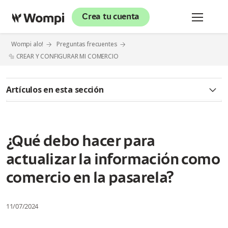
Crea tu cuenta
Wompi alo!
Preguntas frecuentes
🔩 CREAR Y CONFIGURAR MI COMERCIO
Artículos en esta sección
🔊 INFORMACIÓN GENERAL
¿Qué es Wompi?
¿Qué debo hacer para
actualizar la información como
¿Qué hace una plataforma de pagos como Wompi?
comercio en la pasarela?
¿Cuáles son los planes y tarifas que maneja la plataforma
Wompi?
11/07/2024
¿Qué diferencia el modelo Negocios del modelo Gateway?