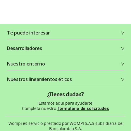
Te puede interesar
Soluciones
Desarrolladores
Planes y tarifas
Crea tu cuenta
Documentación técnica
Nuestro entorno
Seguridad
Recursos gráficos
Términos y condiciones
Status Page
Entorno Bancolombia
Nuestros lineamientos éticos
Política de privacidad
¿Qué es Wompi?
Wiki Wompi
Código de Ética y Conducta
¿Tienes dudas?
Preguntas frecuentes
Te ayudamos
¡Estamos aquí para ayudarte!
Completa nuestro
formulario de solicitudes
Wompi es servicio prestado por WOMPI S.A.S subsidiaria de
Bancolombia S.A.