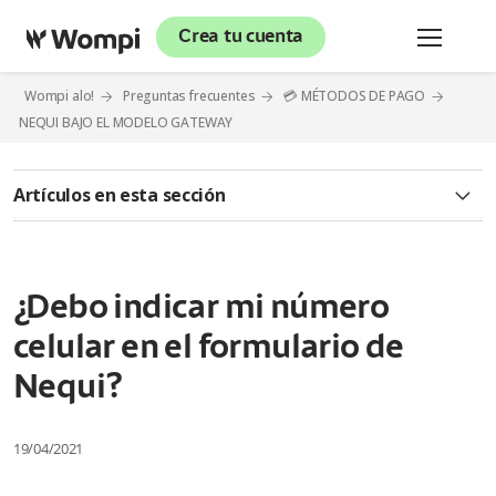
Crea tu cuenta
Wompi alo!
Preguntas frecuentes
💳 MÉTODOS DE PAGO
NEQUI BAJO EL MODELO GATEWAY
Artículos en esta sección
¿Cómo activar Nequi como medio de pago en Wompi bajo el
modelo Gateway?
¿Debo indicar mi número
¿Debo indicar mi número celular en el formulario de Nequi?
celular en el formulario de
¿Cuántos días se tarda la activación del medio de pago Nequi
Nequi?
en la Plataforma de Wompi?
¿Que cuenta recaudadora puedo inscribir para recibir los
19/04/2021
pagos de Nequi?