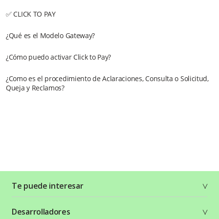
✅ CLICK TO PAY
¿Qué es el Modelo Gateway?
¿Cómo puedo activar Click to Pay?
¿Como es el procedimiento de Aclaraciones, Consulta o Solicitud,
Queja y Reclamos?
Te puede interesar
Soluciones
Desarrolladores
Planes y tarifas