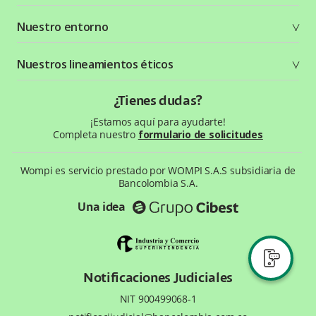
Crea tu cuenta
Documentación técnica
Nuestro entorno
Seguridad
Recursos gráficos
Términos y condiciones
Status Page
Entorno Bancolombia
Nuestros lineamientos éticos
Política de privacidad
¿Qué es Wompi?
Wiki Wompi
Código de Ética y Conducta
¿Tienes dudas?
Preguntas frecuentes
Te ayudamos
¡Estamos aquí para ayudarte!
Completa nuestro
formulario de solicitudes
Wompi es servicio prestado por WOMPI S.A.S subsidiaria de
Bancolombia S.A.
Una idea
Notificaciones Judiciales
NIT 900499068-1