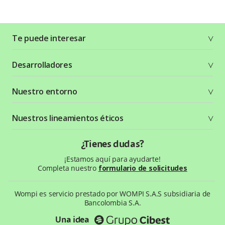
Te puede interesar
Soluciones
Desarrolladores
Planes y tarifas
Crea tu cuenta
Documentación técnica
Nuestro entorno
Seguridad
Recursos gráficos
Términos y condiciones
Status Page
Entorno Bancolombia
Nuestros lineamientos éticos
Política de privacidad
¿Qué es Wompi?
Wiki Wompi
Código de Ética y Conducta
¿Tienes dudas?
Preguntas frecuentes
Te ayudamos
¡Estamos aquí para ayudarte!
Completa nuestro
formulario de solicitudes
Wompi es servicio prestado por WOMPI S.A.S subsidiaria de
Bancolombia S.A.
Una idea