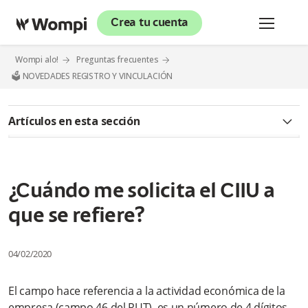
Crea tu cuenta
Wompi alo!
Preguntas frecuentes
🗳️ NOVEDADES REGISTRO Y VINCULACIÓN
Artículos en esta sección
✅Modelo Negocios (Agregador)
¿Qué es el Modelo Negocios (Agregador)?
¿Cuándo me solicita el CIIU a
que se refiere?
¿Cómo es el proceso de vinculación a la pasarela de pago?
No he podido culminar el formulario de vinculación, me arroja
04/02/2020
el siguiente error: El campo NIT no es válido. ¿Qué puedo
hacer?
El campo hace referencia a la actividad económica de la
Estoy realizando mi registro en la pasarela, pero me sale la
empresa (campo 46 del RUT), es un número de 4 dígitos.