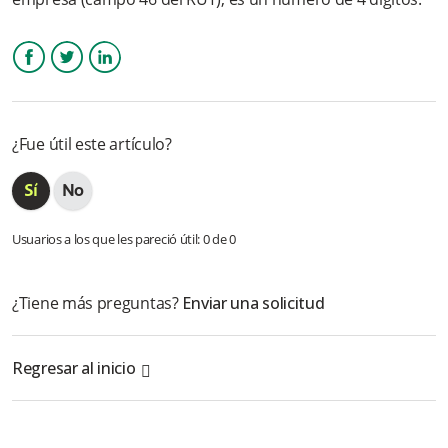
siguiente notificación: Dígito de verificación no válido
No pude terminar mi registro, ¿cómo puedo verificarlo?
Facebook
Twitter
LinkedIn
Soy persona natural, ¿Necesito Cámara de comercio para
registrarme?
¿Fue útil este artículo?
Si la actividad económica cambió, ¿Qué se debe hacer para
ser cliente con la actividad actual?
¿Cuándo me solicita el CIIU a que se refiere?
Usuarios a los que les pareció útil: 0 de 0
¿Es requisito integrarse a los medios de pago para vincularse
a la pasarela?
¿Tiene más preguntas?
Enviar una solicitud
Más información
Regresar al inicio