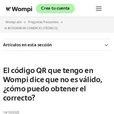
Crea tu cuenta
Wompi alo!
Preguntas frecuentes
⚙️ INTEGRAR MI COMERCIO (TÉCNICO)
Artículos en esta sección
¿Qué pasa si el bien o servicio que pagué llegó malo o no
estoy conforme y quiero que me reembolsen el dinero?
El código QR que tengo en
¿Qué pasa si la transferencia hizo un débito doble a mi
cuenta?
Wompi dice que no es válido,
¿cómo puedo obtener el
¿Qué debo hacer si requiero un comprobante de una
transferencia realizada por Tokenbox y/o Oneclick?
correcto?
¿Puedo utilizar pagos Tokenbox y/o Oneclick desde cuentas
de diferentes bancos?
14/10/2020