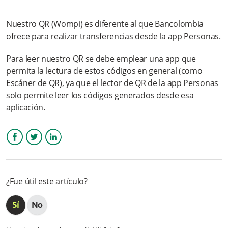
¿Por qué cambian los conceptos de pagos realizados por
Tokenbox y/o Oneclick?
Nuestro QR (Wompi) es diferente al que Bancolombia
ofrece para realizar transferencias desde la app Personas.
¿Qué debo hacer si necesito cambiar o eliminar la cuenta que
tengo inscrita?
Para leer nuestro QR se debe emplear una app que
permita la lectura de estos códigos en general (como
¿Por medio de qué canales puedo acceder a este servicio?
Escáner de QR), ya que el lector de QR de la app Personas
solo permite leer los códigos generados desde esa
¿Qué restricciones tengo al momento de realizar
aplicación.
transacciones?
¿Qué beneficios tengo al utilizar Tokenbox y/o Oneclick
cuando realizo mis pagos?
Facebook
Twitter
LinkedIn
¿Qué características o condiciones debo tener para utilizar
Tokenbox y/o Oneclick?
¿Fue útil este artículo?
Más información