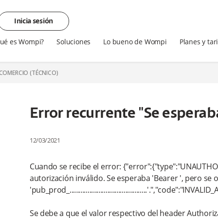
Inicia sesión
ué es Wompi?
Soluciones
Lo bueno de Wompi
Planes y tar
 COMERCIO (TÉCNICO)
Error recurrente "Se esperaba
12/03/2021
Cuando se recibe el error: {"error":{"type":"UNAUTH
autorización inválido. Se esperaba 'Bearer ', pero se 
'pub_prod_...........................................'.","code":"I
Se debe a que el valor respectivo del header Authori