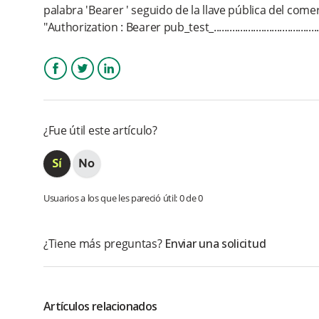
palabra 'Bearer ' seguido de la llave pública del com
"Authorization : Bearer pub_test_...........................................
Facebook
Twitter
LinkedIn
¿Fue útil este artículo?
Usuarios a los que les pareció útil: 0 de 0
¿Tiene más preguntas?
Enviar una solicitud
Artículos relacionados