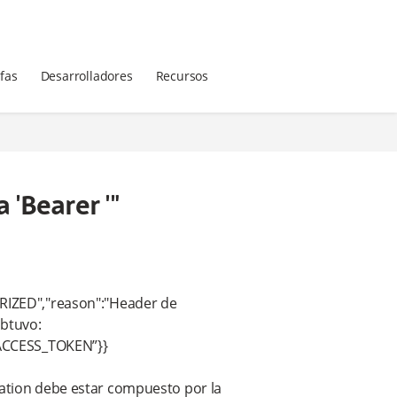
ifas
Desarrolladores
Recursos
 'Bearer '"
ORIZED","reason":"Header de
obtuvo:
NVALID_ACCESS_TOKEN”}}
zation debe estar compuesto por la