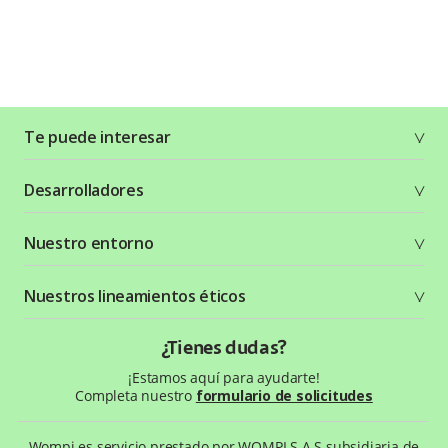
Te puede interesar
Soluciones
Desarrolladores
Planes y tarifas
Crea tu cuenta
Documentación técnica
Nuestro entorno
Seguridad
Recursos gráficos
Términos y condiciones
Status Page
Entorno Bancolombia
Nuestros lineamientos éticos
Política de privacidad
¿Qué es Wompi?
Wiki Wompi
Código de Ética y Conducta
¿Tienes dudas?
Preguntas frecuentes
Te ayudamos
¡Estamos aquí para ayudarte!
Completa nuestro
formulario de solicitudes
Wompi es servicio prestado por WOMPI S.A.S subsidiaria de