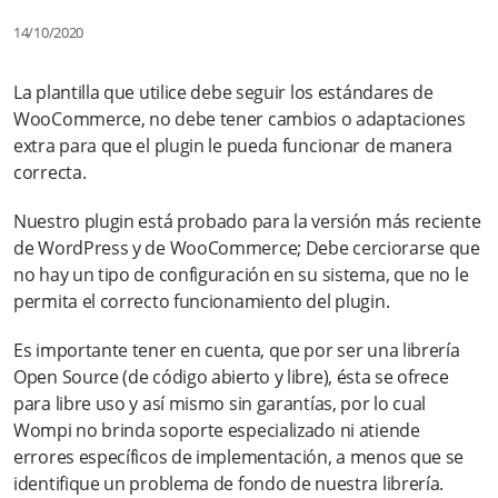
¿Por qué cambian los conceptos de pagos realizados por
14/10/2020
Tokenbox y/o Oneclick?
La plantilla que utilice debe seguir los estándares de
¿Qué debo hacer si necesito cambiar o eliminar la cuenta que
WooCommerce, no debe tener cambios o adaptaciones
tengo inscrita?
extra para que el plugin le pueda funcionar de manera
correcta.
¿Por medio de qué canales puedo acceder a este servicio?
Nuestro plugin está probado para la versión más reciente
¿Qué restricciones tengo al momento de realizar
transacciones?
de WordPress y de WooCommerce; Debe cerciorarse que
no hay un tipo de configuración en su sistema, que no le
¿Qué beneficios tengo al utilizar Tokenbox y/o Oneclick
permita el correcto funcionamiento del plugin.
cuando realizo mis pagos?
Es importante tener en cuenta, que por ser una librería
¿Qué características o condiciones debo tener para utilizar
Open Source (de código abierto y libre), ésta se ofrece
Tokenbox y/o Oneclick?
para libre uso y así mismo sin garantías, por lo cual
Wompi no brinda soporte especializado ni atiende
Más información
errores específicos de implementación, a menos que se
identifique un problema de fondo de nuestra librería.