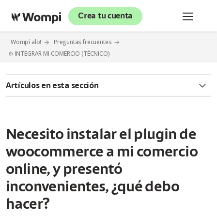
Crea tu cuenta
Wompi alo!
Preguntas frecuentes
⚙️ INTEGRAR MI COMERCIO (TÉCNICO)
Artículos en esta sección
¿Qué pasa si el bien o servicio que pagué llegó malo o no
estoy conforme y quiero que me reembolsen el dinero?
Necesito instalar el plugin de
¿Qué pasa si la transferencia hizo un débito doble a mi
cuenta?
woocommerce a mi comercio
online, y presentó
¿Qué debo hacer si requiero un comprobante de una
transferencia realizada por Tokenbox y/o Oneclick?
inconvenientes, ¿qué debo
¿Puedo utilizar pagos Tokenbox y/o Oneclick desde cuentas
hacer?
de diferentes bancos?