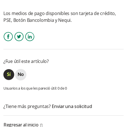
siguiente notificación: Dígito de verificación no válido
Los medios de pago disponibles son tarjeta de crédito,
No pude terminar mi registro, ¿cómo puedo verificarlo?
PSE, Botón Bancolombia y Nequi.
Soy persona natural, ¿Necesito Cámara de comercio para
registrarme?
Facebook
Twitter
LinkedIn
Si la actividad económica cambió, ¿Qué se debe hacer para
ser cliente con la actividad actual?
¿Fue útil este artículo?
¿Cuándo me solicita el CIIU a que se refiere?
¿Es requisito integrarse a los medios de pago para vincularse
a la pasarela?
Usuarios a los que les pareció útil: 0 de 0
Más información
¿Tiene más preguntas?
Enviar una solicitud
Regresar al inicio