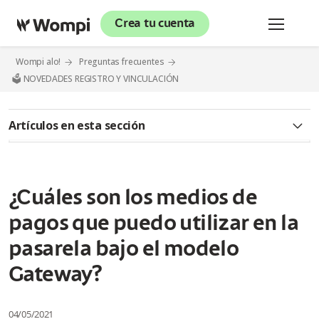
Crea tu cuenta
Wompi alo!
Preguntas frecuentes
🗳️ NOVEDADES REGISTRO Y VINCULACIÓN
Artículos en esta sección
✅Modelo Negocios (Agregador)
¿Qué es el Modelo Negocios (Agregador)?
¿Cuáles son los medios de
pagos que puedo utilizar en la
¿Cómo es el proceso de vinculación a la pasarela de pago?
pasarela bajo el modelo
No he podido culminar el formulario de vinculación, me arroja
el siguiente error: El campo NIT no es válido. ¿Qué puedo
Gateway?
hacer?
04/05/2021
Estoy realizando mi registro en la pasarela, pero me sale la