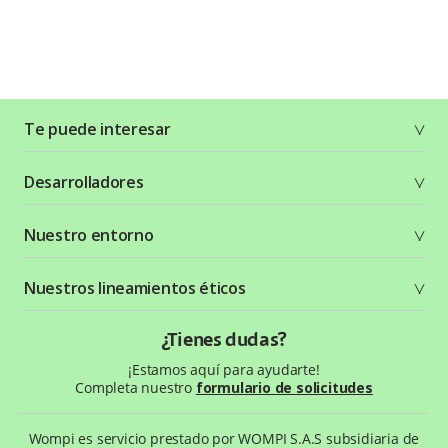
Te puede interesar
Soluciones
Desarrolladores
Planes y tarifas
Crea tu cuenta
Documentación técnica
Nuestro entorno
Seguridad
Recursos gráficos
Términos y condiciones
Status Page
Entorno Bancolombia
Nuestros lineamientos éticos
Política de privacidad
¿Qué es Wompi?
Wiki Wompi
Código de Ética y Conducta
¿Tienes dudas?
Preguntas frecuentes
Te ayudamos
¡Estamos aquí para ayudarte!
Completa nuestro
formulario de solicitudes
Wompi es servicio prestado por WOMPI S.A.S subsidiaria de