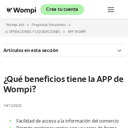
Crea tu cuenta
Wompi alo!
Preguntas frecuentes
⚖️ OPERACIONES Y LIQUIDACIONES
APP WOMPI
Artículos en esta sección
¿Qué es la APP de Wompi?
¿Cómo puedo ingresar a la APP de Wompi?
¿Qué beneficios tiene la APP de
Wompi?
¿La APP de Wompi tiene costo?
¿Qué beneficios tiene la APP de Wompi?
19/12/2023
¿Cómo puedo hacer ventas con tarjeta?
Facilidad de acceso a la información del comercio