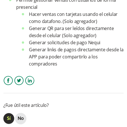
Permite gestionar ventas con usuarios de forma
¿Qué es NFC?
presencial
Hacer ventas con tarjetas usando el celular
¿Qué restricciones tiene el uso de tarjetas para venta
como datafono. (Solo agregador)
presente?
Generar QR para ser leídos directamente
¿Hay cambios en planes de facturación, conciliación o abonos
desde el celular (Solo agregador)
por usar la APP de Wompi?
Generar solicitudes de pago Nequi
Generar links de pagos directamente desde la
¿Por qué hay opciones que me direccionan a la página web?
APP para poder compartirlo a los
compradores
¿Cómo puedo saber cuáles transacciones se han recibido por
la APP?
Más información
Facebook
Twitter
LinkedIn
¿Fue útil este artículo?