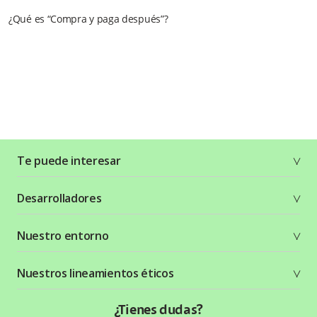
¿Qué es “Compra y paga después”?
Te puede interesar
Soluciones
Desarrolladores
Planes y tarifas
Crea tu cuenta
Documentación técnica
Nuestro entorno
Seguridad
Recursos gráficos
Términos y condiciones
Status Page
Entorno Bancolombia
Nuestros lineamientos éticos
Política de privacidad
¿Qué es Wompi?
Wiki Wompi
Código de Ética y Conducta
¿Tienes dudas?
Preguntas frecuentes