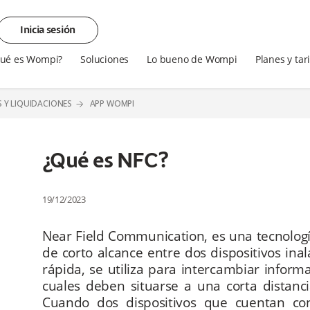
Inicia sesión
ué es Wompi?
Soluciones
Lo bueno de Wompi
Planes y tar
S Y LIQUIDACIONES
APP WOMPI
¿Qué es NFC?
19/12/2023
Near Field Communication, es una tecnolog
de corto alcance entre dos dispositivos i
rápida, se utiliza para intercambiar informa
cuales deben situarse a una corta distanc
Cuando dos dispositivos que cuentan con