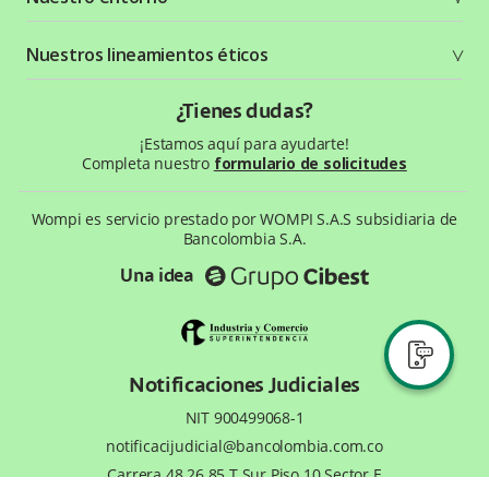
Recursos gráficos
Términos y condiciones
Status Page
Entorno Bancolombia
Nuestros lineamientos éticos
Política de privacidad
¿Qué es Wompi?
Wiki Wompi
Código de Ética y Conducta
¿Tienes dudas?
Preguntas frecuentes
Te ayudamos
¡Estamos aquí para ayudarte!
Completa nuestro
formulario de solicitudes
Wompi es servicio prestado por WOMPI S.A.S subsidiaria de
Bancolombia S.A.
Una idea
Notificaciones Judiciales
NIT 900499068-1
notificacijudicial@bancolombia.com.co
Carrera 48 26 85 T.Sur Piso 10 Sector E