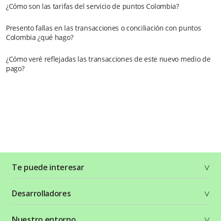
¿Cómo son las tarifas del servicio de puntos Colombia?
Presento fallas en las transacciones o conciliación con puntos
Colombia ¿qué hago?
¿Cómo veré reflejadas las transacciones de este nuevo medio de
pago?
Te puede interesar
Soluciones
Desarrolladores
Planes y tarifas
Crea tu cuenta
Documentación técnica
Nuestro entorno
Seguridad