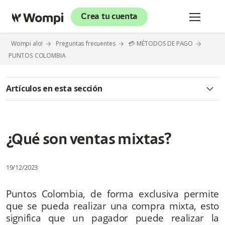
Crea tu cuenta
Wompi alo!
Preguntas frecuentes
💳 MÉTODOS DE PAGO
PUNTOS COLOMBIA
Artículos en esta sección
¿Qué es puntos Colombia?
¿Cómo puedo agregar puntos Colombia en mi comercio?
¿Qué son ventas mixtas?
¿Cómo son las tarifas del servicio de puntos Colombia?
19/12/2023
¿Cómo se hace el abono de mis transacciones por puntos
Colombia?
Puntos Colombia, de forma exclusiva permite
que se pueda realizar una compra mixta, esto
¿Cuánto tiempo dura el periodo sin cobro de comisión de
significa que un pagador puede realizar la
acumulaciones en el modelo agregador?