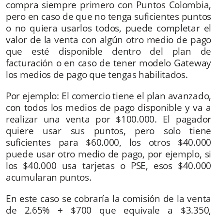
compra siempre primero con Puntos Colombia,
pero en caso de que no tenga suficientes puntos
¿Cómo acumulan puntos mis pagadores?
o no quiera usarlos todos, puede completar el
valor de la venta con algún otro medio de pago
¿Qué son ventas mixtas?
que esté disponible dentro del plan de
facturación o en caso de tener modelo Gateway
¿Cómo apago el nuevo medio de pago?
los medios de pago que tengas habilitados.
Presento fallas en las transacciones o conciliación con puntos
Por ejemplo: El comercio tiene el plan avanzado,
Colombia ¿qué hago?
con todos los medios de pago disponible y va a
realizar una venta por $100.000. El pagador
¿Cómo veré reflejadas las transacciones de este nuevo medio
quiere usar sus puntos, pero solo tiene
de pago?
suficientes para $60.000, los otros $40.000
puede usar otro medio de pago, por ejemplo, si
Más información
los $40.000 usa tarjetas o PSE, esos $40.000
acumularan puntos.
En este caso se cobraría la comisión de la venta
de 2.65% + $700 que equivale a $3.350,