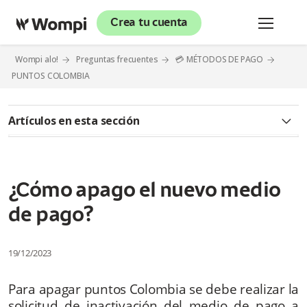
Crea tu cuenta
Wompi alo!
Preguntas frecuentes
💳 MÉTODOS DE PAGO
PUNTOS COLOMBIA
Artículos en esta sección
¿Qué es puntos Colombia?
¿Cómo puedo agregar puntos Colombia en mi comercio?
¿Cómo apago el nuevo medio
de pago?
¿Cómo son las tarifas del servicio de puntos Colombia?
¿Cómo se hace el abono de mis transacciones por puntos
19/12/2023
Colombia?
Para apagar puntos Colombia se debe realizar la
¿Cuánto tiempo dura el periodo sin cobro de comisión de
solicitud de inactivación del medio de pago a
acumulaciones en el modelo agregador?