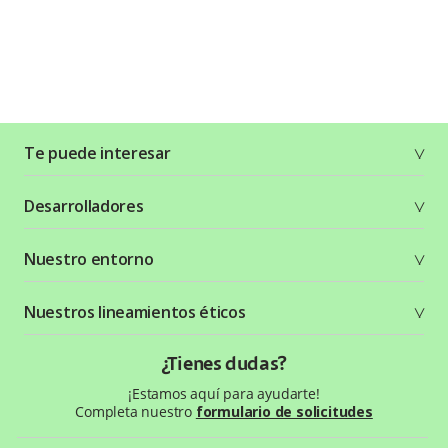
Te puede interesar
Soluciones
Desarrolladores
Planes y tarifas
Crea tu cuenta
Documentación técnica
Nuestro entorno
Seguridad
Recursos gráficos
Términos y condiciones
Status Page
Entorno Bancolombia
Nuestros lineamientos éticos
Política de privacidad
¿Qué es Wompi?
Wiki Wompi
Código de Ética y Conducta
¿Tienes dudas?
Preguntas frecuentes
Te ayudamos
¡Estamos aquí para ayudarte!
Completa nuestro
formulario de solicitudes