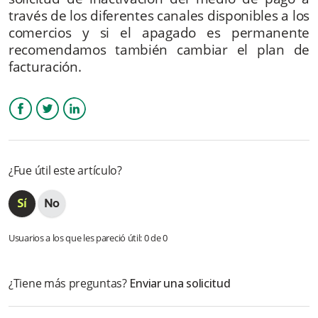
través de los diferentes canales disponibles a los
comercios y si el apagado es permanente
¿Cómo acumulan puntos mis pagadores?
recomendamos también cambiar el plan de
facturación.
¿Qué son ventas mixtas?
¿Cómo apago el nuevo medio de pago?
Facebook
Twitter
LinkedIn
Presento fallas en las transacciones o conciliación con puntos
Colombia ¿qué hago?
¿Fue útil este artículo?
¿Cómo veré reflejadas las transacciones de este nuevo medio
de pago?
Más información
Usuarios a los que les pareció útil: 0 de 0
¿Tiene más preguntas?
Enviar una solicitud