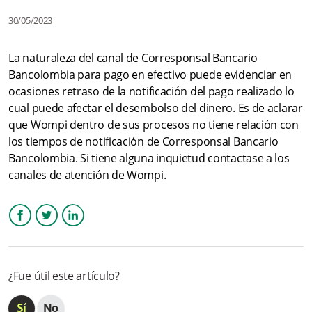
30/05/2023
¿Cómo hago para habilitar el medio de “pago en efectivo” en
mi comercio vinculado a Wompi?
La naturaleza del canal de Corresponsal Bancario
Bancolombia para pago en efectivo puede evidenciar en
¿Cuál es el monto mínimo y máximo para los pagos en
efectivo?
ocasiones retraso de la notificación del pago realizado lo
cual puede afectar el desembolso del dinero. Es de aclarar
¿Existe alguna restricción de fecha u horario para realizar
que Wompi dentro de sus procesos no tiene relación con
pagos a través de Corresponsal Bancario Bancolombia?
los tiempos de notificación de Corresponsal Bancario
Bancolombia. Si tiene alguna inquietud contactase a los
¿Qué pasa si el monto por transacción máximo habilitado del
canales de atención de Wompi.
comercio es menor al permitido en Corresponsal bancario
Bancolombia?
¿Cómo comercio cuánto me descontarán de una transacción
por un cliente que me compre por medio de “Pago en
Facebook
Twitter
LinkedIn
efectivo”?
¿Fue útil este artículo?
Más información