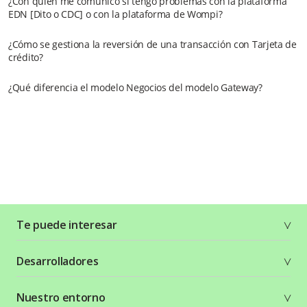
¿Con quién me comunico si tengo problemas con la plataforma
EDN [Dito o CDC] o con la plataforma de Wompi?
¿Cómo se gestiona la reversión de una transacción con Tarjeta de
crédito?
¿Qué diferencia el modelo Negocios del modelo Gateway?
Te puede interesar
Soluciones
Desarrolladores
Planes y tarifas
Crea tu cuenta
Documentación técnica
Nuestro entorno
Seguridad
Recursos gráficos