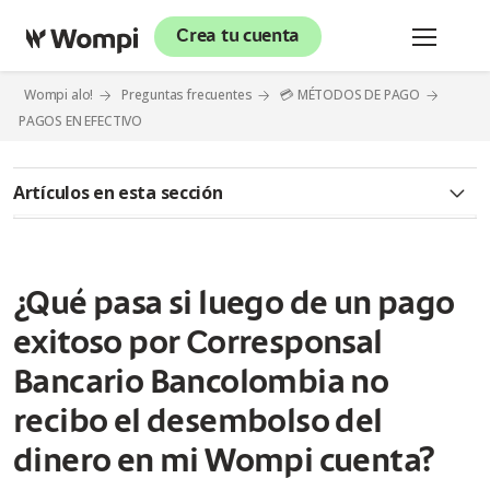
Crea tu cuenta
Wompi alo!
Preguntas frecuentes
💳 MÉTODOS DE PAGO
PAGOS EN EFECTIVO
Artículos en esta sección
Queremos contarte sobre Wompi
¿Qué significa pago en efectivo?
¿Qué pasa si luego de un pago
exitoso por Corresponsal
¿Qué es un Corresponsal Bancario Bancolombia?
Bancario Bancolombia no
¿Cómo identificar un Corresponsal Bancario Bancolombia?
recibo el desembolso del
¿Qué pasa si un cliente va a realizar un pago en efectivo de
dinero en mi Wompi cuenta?
Wompi y le indican que no reciben pagos a convenios
manuales?