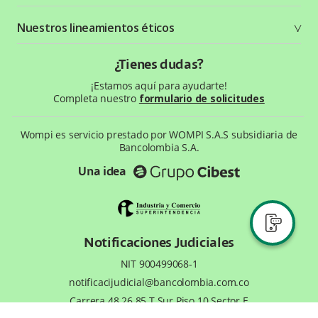
Términos y condiciones
Status Page
Entorno Bancolombia
Nuestros lineamientos éticos
Política de privacidad
¿Qué es Wompi?
Wiki Wompi
Código de Ética y Conducta
¿Tienes dudas?
Preguntas frecuentes
Te ayudamos
¡Estamos aquí para ayudarte!
Completa nuestro
formulario de solicitudes
Wompi es servicio prestado por WOMPI S.A.S subsidiaria de
Bancolombia S.A.
Una idea
Notificaciones Judiciales
NIT 900499068-1
notificacijudicial@bancolombia.com.co
Carrera 48 26 85 T.Sur Piso 10 Sector E
Medellín, Antioquia, Colombia