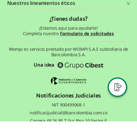
Nuestros lineamientos éticos
Política de privacidad
¿Qué es Wompi?
Wiki Wompi
Código de Ética y Conducta
¿Tienes dudas?
Preguntas frecuentes
Te ayudamos
¡Estamos aquí para ayudarte!
Completa nuestro
formulario de solicitudes
Wompi es servicio prestado por WOMPI S.A.S subsidiaria de
Bancolombia S.A.
Una idea
Notificaciones Judiciales
NIT 900499068-1
notificacijudicial@bancolombia.com.co
Carrera 48 26 85 T.Sur Piso 10 Sector E
Medellín, Antioquia, Colombia