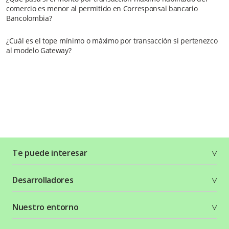
comercio es menor al permitido en Corresponsal bancario
Bancolombia?
¿Cuál es el tope mínimo o máximo por transacción si pertenezco
al modelo Gateway?
Te puede interesar
Soluciones
Desarrolladores
Planes y tarifas
Crea tu cuenta
Documentación técnica
Nuestro entorno
Seguridad
Recursos gráficos
Términos y condiciones
Status Page
Entorno Bancolombia