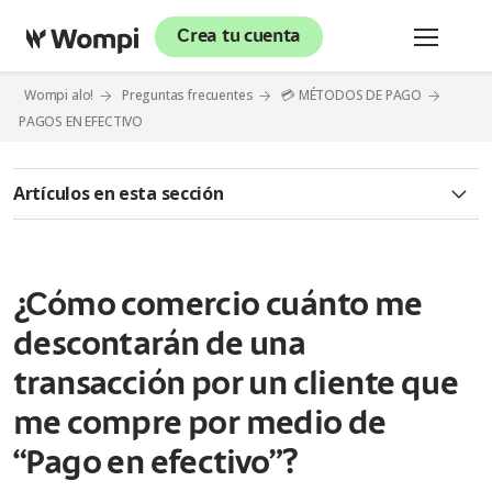
Crea tu cuenta
Wompi alo!
Preguntas frecuentes
💳 MÉTODOS DE PAGO
PAGOS EN EFECTIVO
Artículos en esta sección
Queremos contarte sobre Wompi
¿Qué significa pago en efectivo?
¿Cómo comercio cuánto me
descontarán de una
¿Qué es un Corresponsal Bancario Bancolombia?
transacción por un cliente que
¿Cómo identificar un Corresponsal Bancario Bancolombia?
me compre por medio de
¿Qué pasa si un cliente va a realizar un pago en efectivo de
“Pago en efectivo”?
Wompi y le indican que no reciben pagos a convenios
manuales?