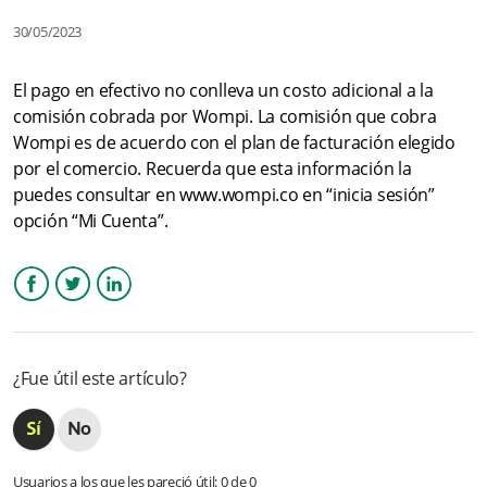
30/05/2023
¿Cómo hago para habilitar el medio de “pago en efectivo” en
mi comercio vinculado a Wompi?
El pago en efectivo no conlleva un costo adicional a la
comisión cobrada por Wompi. La comisión que cobra
¿Cuál es el monto mínimo y máximo para los pagos en
efectivo?
Wompi es de acuerdo con el plan de facturación elegido
por el comercio. Recuerda que esta información la
¿Existe alguna restricción de fecha u horario para realizar
puedes consultar en www.wompi.co en “inicia sesión”
pagos a través de Corresponsal Bancario Bancolombia?
opción “Mi Cuenta”.
¿Qué pasa si el monto por transacción máximo habilitado del
comercio es menor al permitido en Corresponsal bancario
Bancolombia?
Facebook
Twitter
LinkedIn
¿Cómo comercio cuánto me descontarán de una transacción
por un cliente que me compre por medio de “Pago en
¿Fue útil este artículo?
efectivo”?
Más información
Usuarios a los que les pareció útil: 0 de 0