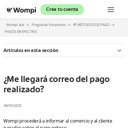
Crea tu cuenta
Wompi alo!
Preguntas frecuentes
💳 MÉTODOS DE PAGO
PAGOS EN EFECTIVO
Artículos en esta sección
Queremos contarte sobre Wompi
¿Qué significa pago en efectivo?
¿Me llegará correo del pago
realizado?
¿Qué es un Corresponsal Bancario Bancolombia?
¿Cómo identificar un Corresponsal Bancario Bancolombia?
30/05/2023
¿Qué pasa si un cliente va a realizar un pago en efectivo de
Wompi procederá a informar al comercio y al cliente
Wompi y le indican que no reciben pagos a convenios
manuales?
pagador sobre el pago exitoso.