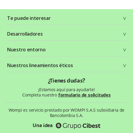
Te puede interesar
Soluciones
Desarrolladores
Planes y tarifas
Crea tu cuenta
Documentación técnica
Nuestro entorno
Seguridad
Recursos gráficos
Términos y condiciones
Status Page
Entorno Bancolombia
Nuestros lineamientos éticos
Política de privacidad
¿Qué es Wompi?
Wiki Wompi
Código de Ética y Conducta
¿Tienes dudas?
Preguntas frecuentes
Te ayudamos
¡Estamos aquí para ayudarte!
Completa nuestro
formulario de solicitudes
Wompi es servicio prestado por WOMPI S.A.S subsidiaria de
Bancolombia S.A.
Una idea