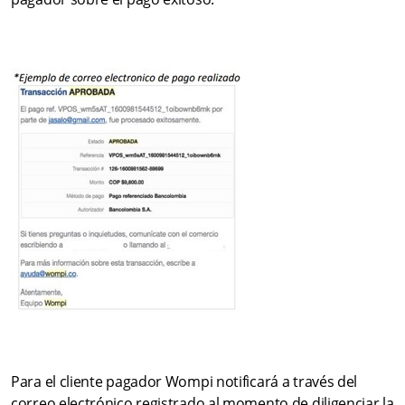
¿Cómo hago para habilitar el medio de “pago en efectivo” en
mi comercio vinculado a Wompi?
¿Cuál es el monto mínimo y máximo para los pagos en
efectivo?
¿Existe alguna restricción de fecha u horario para realizar
pagos a través de Corresponsal Bancario Bancolombia?
¿Qué pasa si el monto por transacción máximo habilitado del
comercio es menor al permitido en Corresponsal bancario
Bancolombia?
¿Cómo comercio cuánto me descontarán de una transacción
por un cliente que me compre por medio de “Pago en
efectivo”?
Más información
Para el cliente pagador Wompi notificará a través del
correo electrónico registrado al momento de diligenciar la