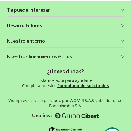
Te puede interesar
Soluciones
Desarrolladores
Planes y tarifas
Crea tu cuenta
Documentación técnica
Nuestro entorno
Seguridad
Recursos gráficos
Términos y condiciones
Status Page
Entorno Bancolombia
Nuestros lineamientos éticos
Política de privacidad
¿Qué es Wompi?
Wiki Wompi
Código de Ética y Conducta
¿Tienes dudas?
Preguntas frecuentes
Te ayudamos
¡Estamos aquí para ayudarte!
Completa nuestro
formulario de solicitudes
Wompi es servicio prestado por WOMPI S.A.S subsidiaria de
Bancolombia S.A.
Una idea