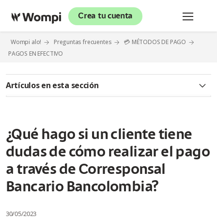
Crea tu cuenta
Wompi alo!
Preguntas frecuentes
💳 MÉTODOS DE PAGO
PAGOS EN EFECTIVO
Artículos en esta sección
Queremos contarte sobre Wompi
¿Qué significa pago en efectivo?
¿Qué hago si un cliente tiene
dudas de cómo realizar el pago
¿Qué es un Corresponsal Bancario Bancolombia?
a través de Corresponsal
¿Cómo identificar un Corresponsal Bancario Bancolombia?
Bancario Bancolombia?
¿Qué pasa si un cliente va a realizar un pago en efectivo de
Wompi y le indican que no reciben pagos a convenios
30/05/2023
manuales?