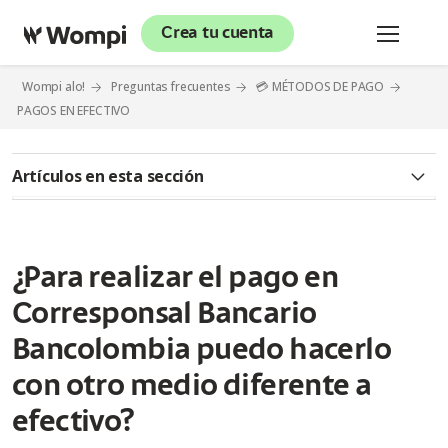
Crea tu cuenta
Wompi alo!
Preguntas frecuentes
💳 MÉTODOS DE PAGO
PAGOS EN EFECTIVO
Artículos en esta sección
Queremos contarte sobre Wompi
¿Qué significa pago en efectivo?
¿Para realizar el pago en
Corresponsal Bancario
¿Qué es un Corresponsal Bancario Bancolombia?
Bancolombia puedo hacerlo
¿Cómo identificar un Corresponsal Bancario Bancolombia?
con otro medio diferente a
¿Qué pasa si un cliente va a realizar un pago en efectivo de
efectivo?
Wompi y le indican que no reciben pagos a convenios
manuales?