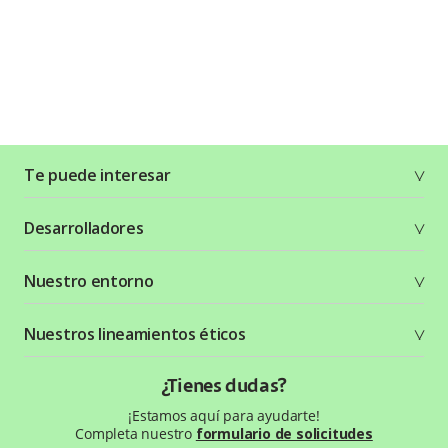
Te puede interesar
Soluciones
Desarrolladores
Planes y tarifas
Crea tu cuenta
Documentación técnica
Nuestro entorno
Seguridad
Recursos gráficos
Términos y condiciones
Status Page
Entorno Bancolombia
Nuestros lineamientos éticos
Política de privacidad
¿Qué es Wompi?
Wiki Wompi
Código de Ética y Conducta
¿Tienes dudas?
Preguntas frecuentes
Te ayudamos
¡Estamos aquí para ayudarte!
Completa nuestro
formulario de solicitudes