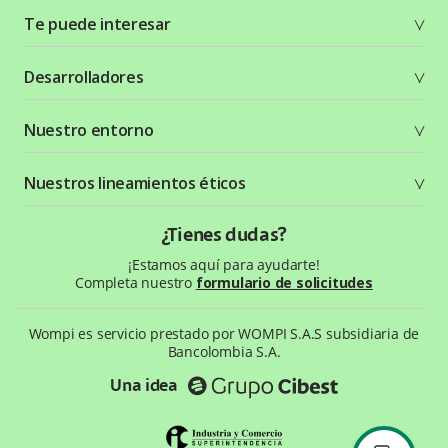
Te puede interesar
Soluciones
Desarrolladores
Planes y tarifas
Crea tu cuenta
Documentación técnica
Nuestro entorno
Seguridad
Recursos gráficos
Términos y condiciones
Status Page
Entorno Bancolombia
Nuestros lineamientos éticos
Política de privacidad
¿Qué es Wompi?
Wiki Wompi
Código de Ética y Conducta
¿Tienes dudas?
Preguntas frecuentes
Te ayudamos
¡Estamos aquí para ayudarte!
Completa nuestro
formulario de solicitudes
Wompi es servicio prestado por WOMPI S.A.S subsidiaria de
Bancolombia S.A.
Una idea