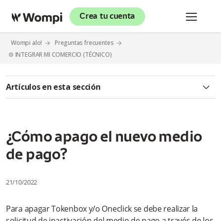
Crea tu cuenta
Wompi alo!
Preguntas frecuentes
⚙️ INTEGRAR MI COMERCIO (TÉCNICO)
Artículos en esta sección
¿Qué pasa si el bien o servicio que pagué llegó malo o no
estoy conforme y quiero que me reembolsen el dinero?
¿Cómo apago el nuevo medio
¿Qué pasa si la transferencia hizo un débito doble a mi
cuenta?
de pago?
¿Qué debo hacer si requiero un comprobante de una
transferencia realizada por Tokenbox y/o Oneclick?
21/10/2022
¿Puedo utilizar pagos Tokenbox y/o Oneclick desde cuentas
Para apagar Tokenbox y/o Oneclick se debe realizar la
de diferentes bancos?
solicitud de inactivación del medio de pago a través de los