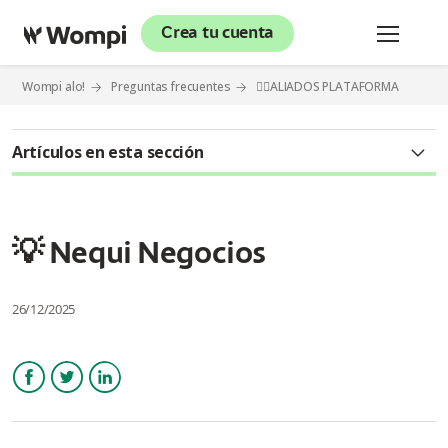
Crea tu cuenta
Wompi alo!
Preguntas frecuentes
⛓️‍💥ALIADOS PLATAFORMA
Artículos en esta sección
💡 Nequi Negocios
¿Cuál es la relación de Wompi con la app Nequi Negocios?
💡 Nequi Negocios
¿Cómo me registro a la app Nequi Negocios?
26/12/2025
¿Si ya tengo una cuenta en Wompi, ¿puedo registrarme la
app Nequi Negocios?
¿Necesito tener una cuenta en Wompi para usar la app Nequi
Facebook
Twitter
LinkedIn
Negocios?