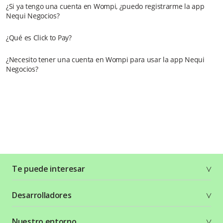
¿Si ya tengo una cuenta en Wompi, ¿puedo registrarme la app
Nequi Negocios?
¿Qué es Click to Pay?
¿Necesito tener una cuenta en Wompi para usar la app Nequi
Negocios?
Te puede interesar
Soluciones
Desarrolladores
Planes y tarifas
Crea tu cuenta
Documentación técnica
Nuestro entorno
Seguridad