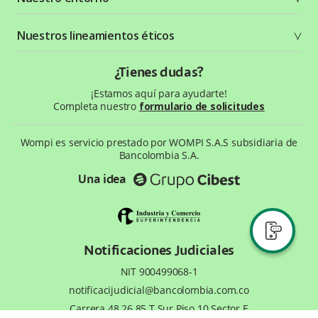
Recursos gráficos
Términos y condiciones
Status Page
Entorno Bancolombia
Nuestros lineamientos éticos
Política de privacidad
¿Qué es Wompi?
Wiki Wompi
Código de Ética y Conducta
¿Tienes dudas?
Preguntas frecuentes
Te ayudamos
¡Estamos aquí para ayudarte!
Completa nuestro
formulario de solicitudes
Wompi es servicio prestado por WOMPI S.A.S subsidiaria de
Bancolombia S.A.
Una idea
Notificaciones Judiciales
NIT 900499068-1
notificacijudicial@bancolombia.com.co
Carrera 48 26 85 T.Sur Piso 10 Sector E