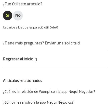
¿Fue útil este artículo?
¿Dónde puedo conocer más detalles sobre la app Nequi
Negocios y cómo funciona?
¿Cómo puedo resolver dudas o problemas con app Nequi
Negocios?
Usuarios a los que les pareció útil: 0 de 0
💡EDN ( Ecosistema Digital de Negocios de Bancolombia)
¿Tiene más preguntas?
Enviar una solicitud
¿Qué significa EDN?
Regresar al inicio
¿Qué significa CDC y cuáles son sus beneficios?
Más información
Artículos relacionados
¿Cuál es la relación de Wompi con la app Nequi Negocios?
¿Cómo me registro a la app Nequi Negocios?