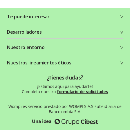
Te puede interesar
Soluciones
Desarrolladores
Planes y tarifas
Crea tu cuenta
Documentación técnica
Nuestro entorno
Seguridad
Recursos gráficos
Términos y condiciones
Status Page
Entorno Bancolombia
Nuestros lineamientos éticos
Política de privacidad
¿Qué es Wompi?
Wiki Wompi
Código de Ética y Conducta
¿Tienes dudas?
Preguntas frecuentes
Te ayudamos
¡Estamos aquí para ayudarte!
Completa nuestro
formulario de solicitudes
Wompi es servicio prestado por WOMPI S.A.S subsidiaria de
Bancolombia S.A.
Una idea