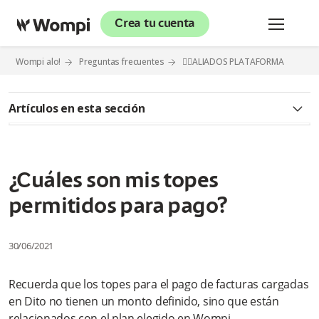
Crea tu cuenta
Wompi alo!
Preguntas frecuentes
⛓️‍💥ALIADOS PLATAFORMA
Artículos en esta sección
💡 Nequi Negocios
¿Cuál es la relación de Wompi con la app Nequi Negocios?
¿Cuáles son mis topes
permitidos para pago?
¿Cómo me registro a la app Nequi Negocios?
¿Si ya tengo una cuenta en Wompi, ¿puedo registrarme la
30/06/2021
app Nequi Negocios?
Recuerda que los topes para el pago de facturas cargadas
¿Necesito tener una cuenta en Wompi para usar la app Nequi
Negocios?
en Dito no tienen un monto definido, sino que están
relacionados con el plan elegido en Wompi.