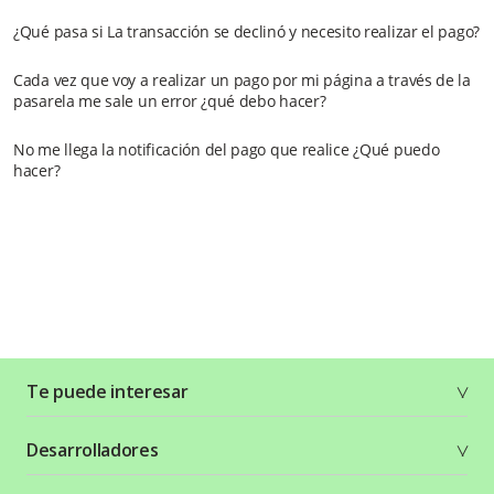
¿Qué pasa si La transacción se declinó y necesito realizar el pago?
Cada vez que voy a realizar un pago por mi página a través de la
pasarela me sale un error ¿qué debo hacer?
No me llega la notificación del pago que realice ¿Qué puedo
hacer?
Te puede interesar
Soluciones
Desarrolladores
Planes y tarifas
Crea tu cuenta
Documentación técnica