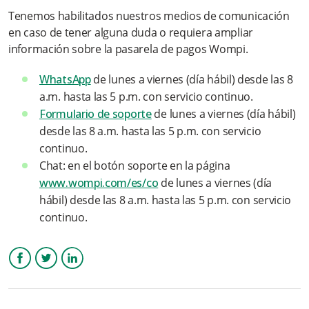
¿Dónde puedo conocer más detalles sobre la app Nequi
Tenemos habilitados nuestros medios de comunicación
Negocios y cómo funciona?
en caso de tener alguna duda o requiera ampliar
información sobre la pasarela de pagos Wompi.
¿Cómo puedo resolver dudas o problemas con app Nequi
Negocios?
WhatsApp
de lunes a viernes (día hábil) desde las 8
a.m. hasta las 5 p.m. con servicio continuo.
💡EDN ( Ecosistema Digital de Negocios de Bancolombia)
Formulario de soporte
de lunes a viernes (día hábil)
desde las 8 a.m. hasta las 5 p.m. con servicio
¿Qué significa EDN?
continuo.
Chat: en el botón soporte en la página
¿Qué significa CDC y cuáles son sus beneficios?
www.wompi.com/es/co
de lunes a viernes (día
hábil) desde las 8 a.m. hasta las 5 p.m. con servicio
Más información
continuo.
Facebook
Twitter
LinkedIn