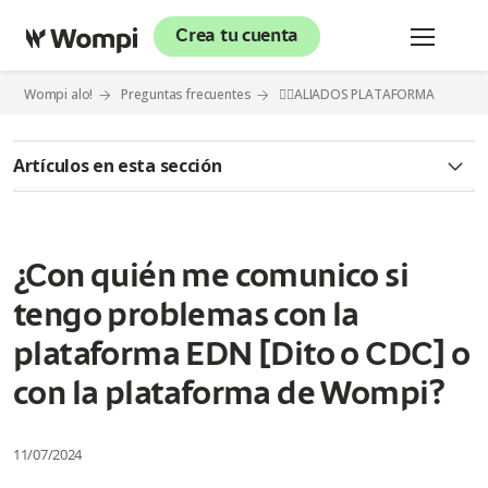
Crea tu cuenta
Wompi alo!
Preguntas frecuentes
⛓️‍💥ALIADOS PLATAFORMA
Artículos en esta sección
💡 Nequi Negocios
¿Cuál es la relación de Wompi con la app Nequi Negocios?
¿Con quién me comunico si
tengo problemas con la
¿Cómo me registro a la app Nequi Negocios?
plataforma EDN [Dito o CDC] o
¿Si ya tengo una cuenta en Wompi, ¿puedo registrarme la
app Nequi Negocios?
con la plataforma de Wompi?
¿Necesito tener una cuenta en Wompi para usar la app Nequi
11/07/2024
Negocios?