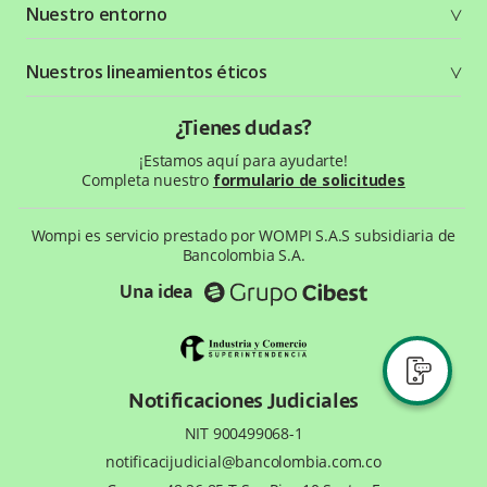
Nuestro entorno
Seguridad
Recursos gráficos
Términos y condiciones
Status Page
Entorno Bancolombia
Nuestros lineamientos éticos
Política de privacidad
¿Qué es Wompi?
Wiki Wompi
Código de Ética y Conducta
¿Tienes dudas?
Preguntas frecuentes
Te ayudamos
¡Estamos aquí para ayudarte!
Completa nuestro
formulario de solicitudes
Wompi es servicio prestado por WOMPI S.A.S subsidiaria de
Bancolombia S.A.
Una idea
Notificaciones Judiciales
NIT 900499068-1
notificacijudicial@bancolombia.com.co