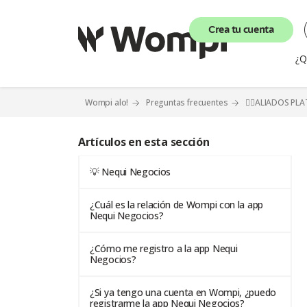
Crea tu cuenta
¿Q
Wompi alo!
Preguntas frecuentes
⛓️‍💥ALIADOS P
Artículos en esta sección
💡 Nequi Negocios
¿Cuál es la relación de Wompi con la app
Nequi Negocios?
¿Cómo me registro a la app Nequi
Negocios?
¿Si ya tengo una cuenta en Wompi, ¿puedo
registrarme la app Nequi Negocios?