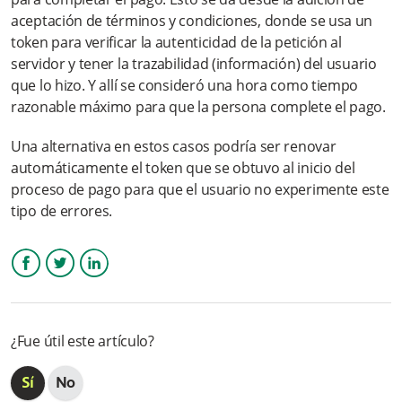
¿Los usuarios finales (compradores) deben tener una cuenta
aceptación de términos y condiciones, donde se usa un
en la pasarela?
token para verificar la autenticidad de la petición al
servidor y tener la trazabilidad (información) del usuario
¿Cuál es el monto mínimo para realizar una transacción?
que lo hizo. Y allí se consideró una hora como tiempo
razonable máximo para que la persona complete el pago.
¿Cuáles son los tipos de productos de tarjetas de crédito que
aplican para la pasarela?
Una alternativa en estos casos podría ser renovar
automáticamente el token que se obtuvo al inicio del
¿Se tiene alguna alerta que indique si el pago hecho por el
cliente ya fue aprobado?
proceso de pago para que el usuario no experimente este
tipo de errores.
¿Si un cliente compra en mi tienda, cuánto se tardaría en
notificarle el estado de la transacción?
Más información
Facebook
Twitter
LinkedIn
¿Fue útil este artículo?