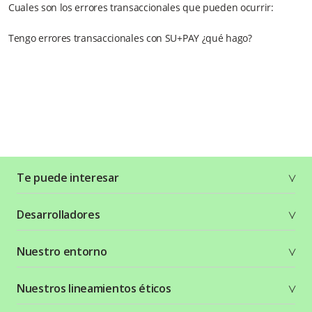
Cuales son los errores transaccionales que pueden ocurrir:
Tengo errores transaccionales con SU+PAY ¿qué hago?
Te puede interesar
Soluciones
Desarrolladores
Planes y tarifas
Crea tu cuenta
Documentación técnica
Nuestro entorno
Seguridad
Recursos gráficos
Términos y condiciones
Status Page
Entorno Bancolombia
Nuestros lineamientos éticos
Política de privacidad
¿Qué es Wompi?
Wiki Wompi
Código de Ética y Conducta