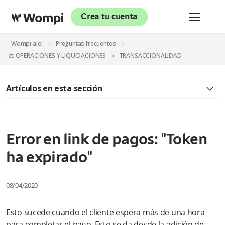
Crea tu cuenta
Wompi alo!
Preguntas frecuentes
⚖️ OPERACIONES Y LIQUIDACIONES
TRANSACCIONALIDAD
Artículos en esta sección
¿Qué significan los saldos? Ver DEMO
¿Cómo validar el detalle de mis transacciones? Ver DEMO
Error en link de pagos: "Token
ha expirado"
¿Cómo usar el datáfono virtual? Ver DEMO
¿ Como crear un link de pagos? Ver DEMO
08/04/2020
Recibí una factura, ¿debo cancelar este valor?
Esto sucede cuando el cliente espera más de una hora
para completar el pago. Esto se da desde la adición de