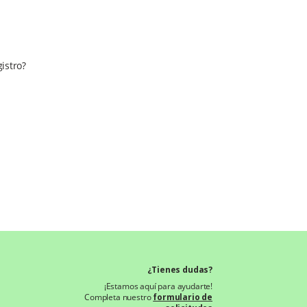
istro?
¿Tienes dudas?
¡Estamos aquí para ayudarte!
Completa nuestro
formulario de